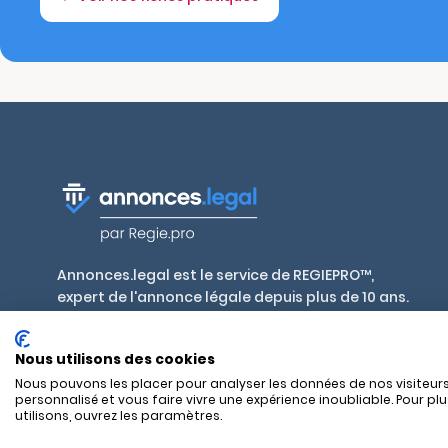
Annonces.legal est le service de REGIEPRO™,
expert de l'annonce légale depuis plus de 10 ans.
Publiez en toute conformité, aux tarifs
réglementés par décret, dans plus de 700 journaux
Nous utilisons des cookies
habilités en France et outre-mer.
Nous pouvons les placer pour analyser les données de nos visiteurs
personnalisé et vous faire vivre une expérience inoubliable. Pour pl
utilisons, ouvrez les paramètres.
SAS REGIEPRO - 17 rue Alexandre Mari - 06300 Nice — RCS Nice 8