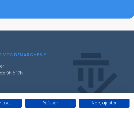
NS VOS DÉMARCHES ?
er
 de 9h à 17h
 tout
Refuser
Non, ajuster
ales
Gestion des cookies
Conditions générales de vente