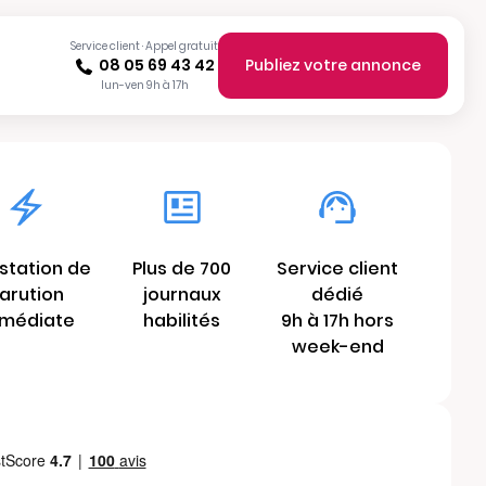
Service client · Appel gratuit
08 05 69 43 42
Publiez votre annonce
lun-ven 9h à 17h
station de
Plus de 700
Service client
arution
journaux
dédié
médiate
habilités
9h à 17h hors
week-end