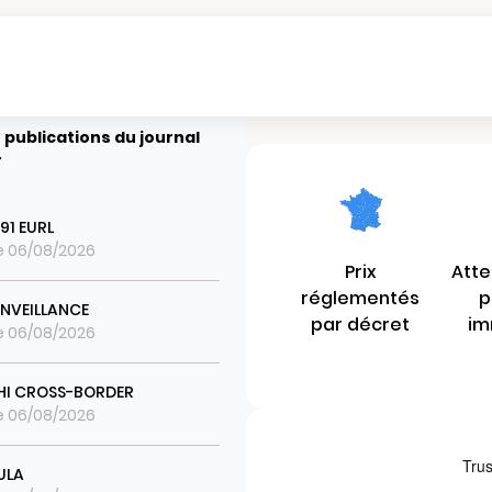
 publications du journal
r
 91 EURL
le 06/08/2026
Prix
Atte
réglementés
p
INVEILLANCE
par décret
im
le 06/08/2026
HI CROSS-BORDER
le 06/08/2026
ULA