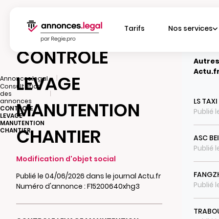
Tarifs
Nos services
CONTROLE
Autres
Actu.f
LEVAGE
|
Annonces.legal
Consultation
|
des
LS TAXI
annonces
MANUTENTION
CONTROLE
Publié 
LEVAGE
MANUTENTION
CHANTIER
CHANTIER
ASC BE
Publié 
Modification d'objet social
FANGZ
Publié le 04/06/2026 dans le journal Actu.fr
Publié 
Numéro d'annonce : F15200640xhg3
TRABO