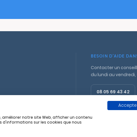
BESOIN D'AIDE DA
Contacter un conseill
du lundi au vendredi,
08 05 69 43 42
Appel gratuit
Accepter
, améliorer notre site Web, afficher un contenu
us d'informations sur les cookies que nous
11 829 662
Politique de confidentialité
Mentions lég