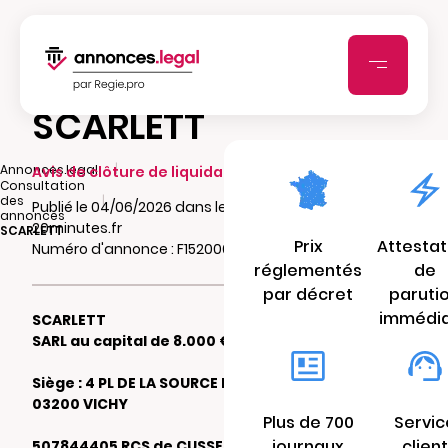
SCARLETT
|
Annonces.legal
Avis de clôture de liquidation
Consultation
|
des
Publié le 04/06/2026 dans le journal
annonces
20minutes.fr
SCARLETT
Prix
Attestat
Numéro d'annonce : F15200614wyin
réglementés
de
par décret
paruti
immédi
SCARLETT
SARL au capital de 8.000 €
Siège : 4 PL DE LA SOURCE DE L'HOPITAL
03200 VICHY
Plus de 700
Servic
journaux
client
507844405 RCS de CUSSET