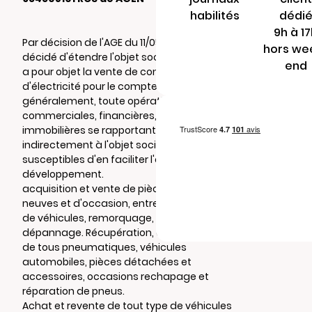
habilités
dédi
9h à 1
Par décision de l'AGE du 11/05/2026, il a été
hors we
décidé d'étendre l'objet social à: La société
end
a pour objet la vente de contrat de gaz et
d'électricité pour le compte d'Engie. Plus
généralement, toute opérations
commerciales, financières, mobilières ou
immobilières se rapportant directement ou
indirectement à l'objet social ou
susceptibles d'en faciliter l'extension ou le
développement.
acquisition et vente de pièces détachées
neuves et d'occasion, entretien réparation
de véhicules, remorquage, gardiennage et
dépannage. Récupération, achat et vente
de tous pneumatiques, véhicules
automobiles, pièces détachées et
accessoires, occasions rechapage et
réparation de pneus.
Achat et revente de tout type de véhicules