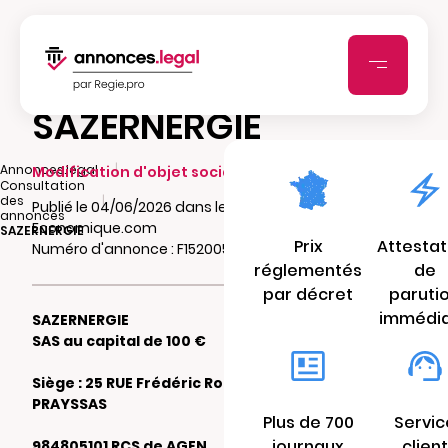
SAZERNERGIE
|
Annonces.legal
Modification d'objet social
Consultation
|
des
Publié le 04/06/2026 dans le journal Vie-
annonces
Economique.com
SAZERNERGIE
Prix
Attestat
Numéro d'annonce : F15200596t6jj
réglementés
de
par décret
paruti
immédi
SAZERNERGIE
SAS au capital de 100 €
Siège : 25 RUE Frédéric Roumanes 47360
PRAYSSAS
Plus de 700
Servic
journaux
client
984805101 RCS de AGEN