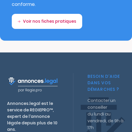
conforme.
Voir nos fiches pratiques
BESOIN D'AIDE
DANS VOS
DÉMARCHES ?
Contacter un
Annonces.legal est le
conseiller
service de REGIEPRO™,
du lundi au
expert de l'annonce
vendredi, de 9h à
légale depuis plus de 10
17h
ans.