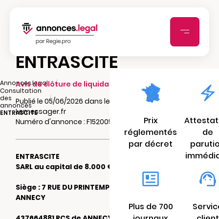
ENTRASCITE
|
Annonces.legal
Avis de clôture de liquidation
Consultation
|
des
Publié le 05/06/2026 dans le journal
annonces
Lemessager.fr
ENTRASCITE
Prix
Attestat
Numéro d'annonce : F1520056403vm
réglementés
de
par décret
paruti
immédi
ENTRASCITE
SARL au capital de 8.000 €
Siège : 7 RUE DU PRINTEMPS 74000
ANNECY
Plus de 700
Servic
journaux
client
437664881 RCS de ANNECY