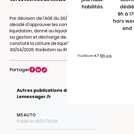
habilités
dédi
9h à 1
Par décision de l'AGE du 30/05/2026, il a été
hors we
décidé d'approuver les comptes de
end
liquidation, donné au liquidateur , quitus de
sa gestion et décharge de son mandat et
constaté la clôture de liquidation au
30/04/2026. Radiation au RCS de ANNECY.
Partager
Autres publications du journal
Lemessager.fr
MS AUTO
Publié le 28/07/2026