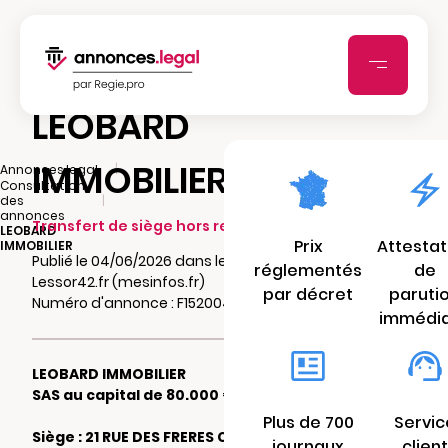
LEOBARD
IMMOBILIER
|
Annonces.legal
Consultation
|
des
annonces
Transfert de siège hors ressort (départ)
LEOBARD
Prix
Attestat
IMMOBILIER
Publié le 04/06/2026 dans le journal
réglementés
de
Lessor42.fr (mesinfos.fr)
par décret
paruti
Numéro d'annonce : F15200459q803
immédi
LEOBARD IMMOBILIER
SAS au capital de 80.000 €
Plus de 700
Servic
Siège : 21 RUE DES FRERES CHAPPE 42000
journaux
client