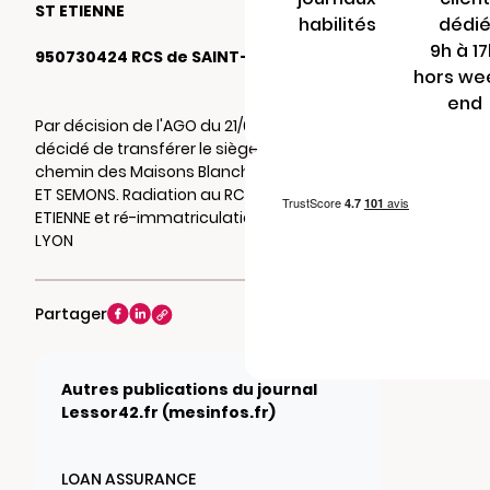
ST ETIENNE
habilités
dédi
9h à 1
950730424 RCS de SAINT-ETIENNE
hors we
end
Par décision de l'AGO du 21/05/2026, il a été
décidé de transférer le siège social au 220
chemin des Maisons Blanches 69420 TUPIN
ET SEMONS. Radiation au RCS de SAINT-
ETIENNE et ré-immatriculation au RCS de
LYON
Partager
Autres publications du journal
Lessor42.fr (mesinfos.fr)
LOAN ASSURANCE