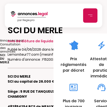
SCI DU MERLE
|
Annonces.legal
Avis de clôture de liquidation
Consultation
|
des
Publié le 04/06/2026 dans le journal
annonces
Lemoniteur77.com (mesinfos.fr)
SCI
Prix
Attestat
DU
Numéro d'annonce : F15200390bk3d
MERLE
réglementés
de
par décret
paruti
immédi
SCI DU MERLE
SCI au capital de 26.000 €
Siège : 5 RUE DE TANQUEUX 77260
CHAMIGNY
Plus de 700
Servic
journaux
client
482854254 RCS de MEAUX