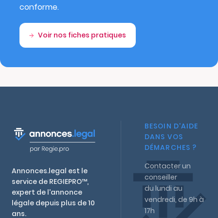
conforme.
Voir nos fiches pratiques
BESOIN D'AIDE
DANS VOS
DÉMARCHES ?
Contacter un
Annonces.legal est le
conseiller
service de REGIEPRO™,
du lundi au
expert de l'annonce
vendredi, de 9h à
légale depuis plus de 10
17h
ans.