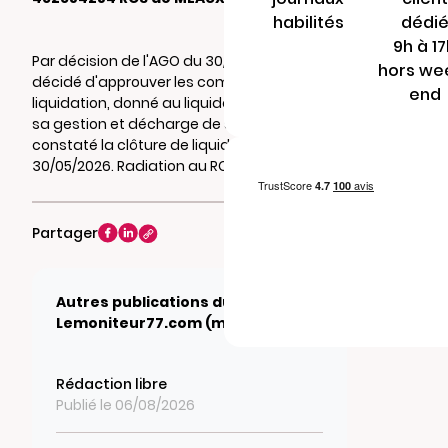
habilités
dédi
9h à 1
Par décision de l'AGO du 30/05/2026, il a été
hors we
décidé d'approuver les comptes de
end
liquidation, donné au liquidateur , quitus de
sa gestion et décharge de son mandat et
constaté la clôture de liquidation au
30/05/2026. Radiation au RCS de MEAUX.
Partager
Autres publications du journal
Lemoniteur77.com (mesinfos.fr)
Rédaction libre
Publié le 06/08/2026