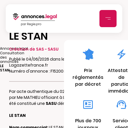
LE STAN
|
Annonces.legal
Création de SAS - SASU
Consultation
|
des
Publié le 04/06/2026 dans le journal
annonces
Lagazettefrance.fr
LE
Prix
Attestat
STAN
Numéro d'annonce : F15200373wds3
réglementés
de
par décret
paruti
immédi
Par acte authentique du 02/06/2026 reçu
par Me MATHIEU officiant à LANDRECIES il a
été constitué une
SASU
dénommée:
LE STAN
Plus de 700
Servic
journaux
client
Nom commercial:
LE STAN