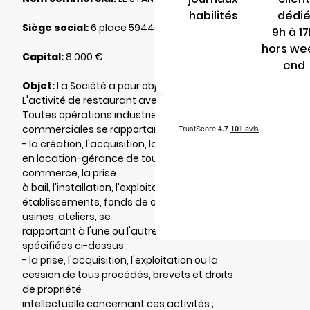
habilités
dédi
Siège social:
6 place 59440 ST AUBIN
9h à 1
hors we
Capital:
8.000 €
end
Objet:
La Société a pour objet, en France :
L'activité de restaurant avec service en salle
Toutes opérations industrielles et
commerciales se rapportant à :
- la création, l'acquisition, la location, la prise
en location-gérance de tous fonds de
commerce, la prise
à bail, l'installation, l'exploitation de tous
établissements, fonds de commerce,
usines, ateliers, se
rapportant à l'une ou l'autre des activités
spécifiées ci-dessus ;
- la prise, l'acquisition, l'exploitation ou la
cession de tous procédés, brevets et droits
de propriété
intellectuelle concernant ces activités ;