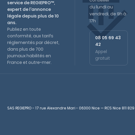
conseiller
service de REGIEPRO™,
du lundi au
expert de l'annonce
vendredi, de 9h à
légale depuis plus de 10
17h
ans.
Publiez en toute
conformité, aux tarifs
08 05 69 43
réglementés par décret,
42
dans plus de 700
Appel
journaux habilités en
gratuit
France et outre-mer.
SAS REGIEPRO - 17 rue Alexandre Mari - 06300 Nice — RCS Nice 811 829