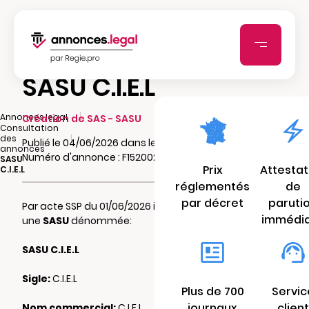
SASU C.I.E.L
|
Annonces.legal
Création de SAS - SASU
Consultation
|
des
Publié le 04/06/2026 dans le journal Actu.fr
annonces
Numéro d'annonce : F15200276ih35
SASU
Prix
Attestat
C.I.E.L
réglementés
de
par décret
paruti
Par acte SSP du 01/06/2026 il a été constitué
immédi
une
SASU
dénommée:
SASU C.I.E.L
Sigle:
C.I.E.L
Plus de 700
Servic
journaux
client
Nom commercial:
C.I.E.L