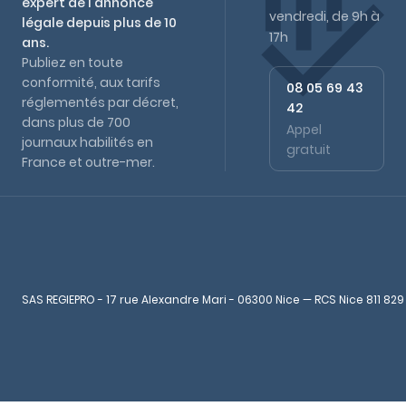
expert de l'annonce
vendredi, de 9h à
légale depuis plus de 10
17h
ans.
Publiez en toute
conformité, aux tarifs
08 05 69 43
réglementés par décret,
42
dans plus de 700
Appel
journaux habilités en
gratuit
France et outre-mer.
SAS REGIEPRO - 17 rue Alexandre Mari - 06300 Nice — RCS Nice 811 829