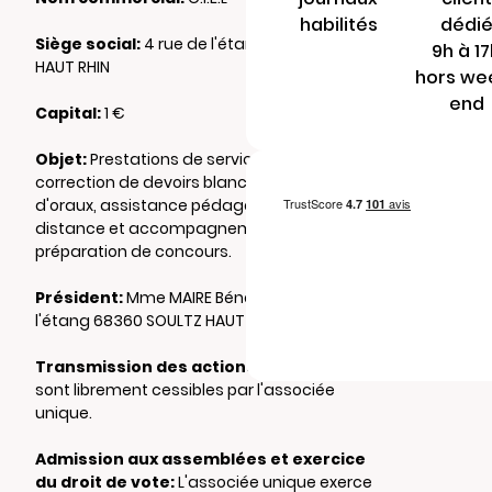
habilités
dédi
Siège social:
4 rue de l'étang 68360 SOULTZ
9h à 1
HAUT RHIN
hors we
end
Capital:
1 €
Objet:
Prestations de services en formation,
correction de devoirs blancs, simulations
d'oraux, assistance pédagogique à
distance et accompagnement à la
préparation de concours.
Président:
Mme MAIRE Bénédicte 4 rue de
l'étang 68360 SOULTZ HAUT RHIN
Transmission des actions:
Les actions
sont librement cessibles par l'associée
unique.
Admission aux assemblées et exercice
du droit de vote:
L'associée unique exerce