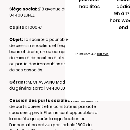
habilités
dédi
Siège social:
218 avenue du général sarrail
9h à 1
34400 LUNEL
hors we
end
Capital:
1.000 €
Objet:
La société a pour objet l'acquisition
de biens immobiliers et l'exploitation desdits
biens et droits, en ce compris la possibilité
de mise à disposition à titre gratuit de tout
ou partie des immeubles sociaux au profit
de ses associés.
Gérant:
M. CHASSAING Mathieu 218 avenue
du général sarrail 34400 LUNEL
Cession des parts sociales :
Les cessions
de parts doivent être constatées par acte
sous seing privé. Elles ne sont opposables à
la société qu'après la signification ou
l'acceptation prévue par l'article 1690 du