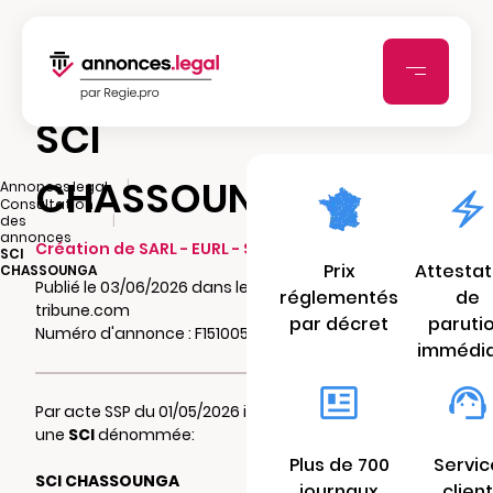
SCI
CHASSOUNGA
|
Annonces.legal
Consultation
|
des
annonces
Création de SARL - EURL - SCI - SCA - SCCV
SCI
Prix
Attestat
CHASSOUNGA
Publié le 03/06/2026 dans le journal Herault-
réglementés
de
tribune.com
par décret
paruti
Numéro d'annonce : F15100513ierf
immédi
Par acte SSP du 01/05/2026 il a été constitué
une
SCI
dénommée:
Plus de 700
Servic
SCI CHASSOUNGA
journaux
client