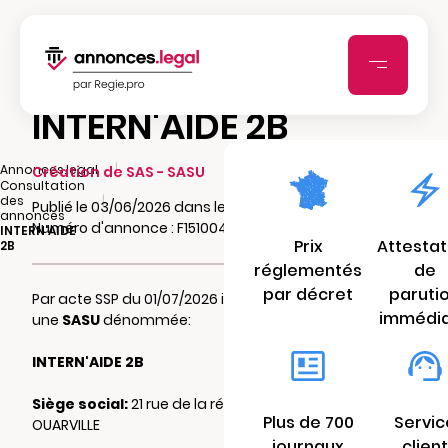
INTERN'AIDE 2B
|
Annonces.legal
Création de SAS - SASU
Consultation
|
des
Publié le 03/06/2026 dans le journal Actu.fr
annonces
Numéro d'annonce : F15100494z61w
INTERN'AIDE
Prix
Attestat
2B
réglementés
de
par décret
paruti
Par acte SSP du 01/07/2026 il a été constitué
immédi
une
SASU
dénommée:
INTERN'AIDE 2B
Siège social:
21 rue de la république 28150
Plus de 700
Servic
OUARVILLE
journaux
client