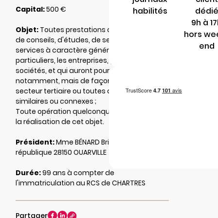
Capital:
500 €
habilités
dédi
9h à 1
Objet:
Toutes prestations administratives,
hors we
de conseils, d'études, de secrétariat et tous
end
services à caractère général pour les
particuliers, les entreprises, groupements ou
sociétés, et qui auront pour objet
notamment, mais de façon non exclusive, le
secteur tertiaire ou toutes activités
similaires ou connexes ;
Toute opération quelconque contribuant à
la réalisation de cet objet.
Président:
Mme BÉNARD Brigitte 21 rue de la
république 28150 OUARVILLE
Durée:
99 ans à compter de
l'immatriculation au RCS de CHARTRES
Partager