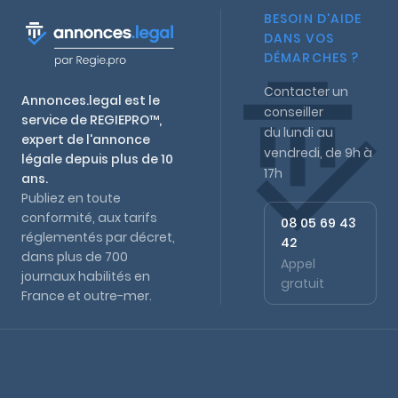
BESOIN D'AIDE
DANS VOS
DÉMARCHES ?
Contacter un
Annonces.legal est le
conseiller
service de REGIEPRO™,
du lundi au
expert de l'annonce
vendredi, de 9h à
légale depuis plus de 10
17h
ans.
Publiez en toute
conformité, aux tarifs
08 05 69 43
réglementés par décret,
42
dans plus de 700
Appel
journaux habilités en
gratuit
France et outre-mer.