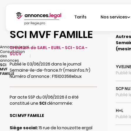
Tarifs
Nos services
SCI MVF FAMILLE
Autres
Semain
|
Annonces.legal
Création de SARL - EURL - SCI - SCA -
(mesin
Consultation
SCCV
|
des
annonces
Publié le 03/06/2026 dans le journal
SCI
YVELIN
MVF
Semaine-ile-de-france.fr (mesinfos.fr)
Publié 
FAMILLE
Numéro d'annonce : F15100358ebux
SCP NU
Publié 
Par acte SSP du 01/06/2026 il a été
constitué une
SCI
dénommée:
H=L
SCI MVF FAMILLE
Publié 
Siège social:
15 rue de la nouzotte ergal