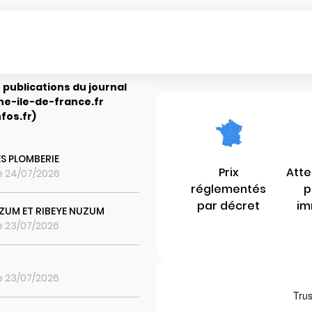
 publications du journal
e-ile-de-france.fr
fos.fr)
ES PLOMBERIE
Prix
Atte
le 24/07/2026
réglementés
p
par décret
im
ZUM ET RIBEYE NUZUM
le 23/07/2026
le 23/07/2026