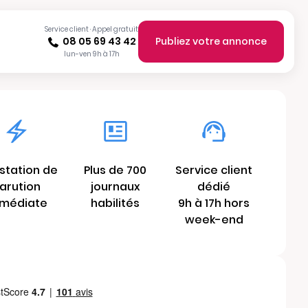
Service client · Appel gratuit
08 05 69 43 42
Publiez votre annonce
lun-ven 9h à 17h
station de
Plus de 700
Service client
arution
journaux
dédié
médiate
habilités
9h à 17h hors
week-end