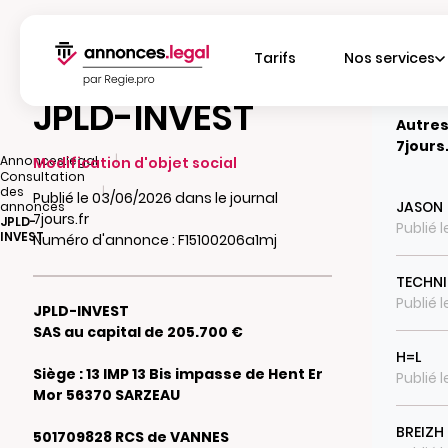
Tarifs
Nos services
JPLD-INVEST
Autres
7jours
|
Annonces.legal
Modification d'objet social
Consultation
|
des
Publié le 03/06/2026 dans le journal
JASON
annonces
7jours.fr
JPLD-
Publié 
INVEST
Numéro d'annonce : F15100206a1mj
TECHNI
Publié 
JPLD-INVEST
SAS au capital de 205.700 €
H=L
Siège : 13 IMP 13 Bis impasse de Hent Er
Publié 
Mor 56370 SARZEAU
BREIZH
501709828 RCS de VANNES