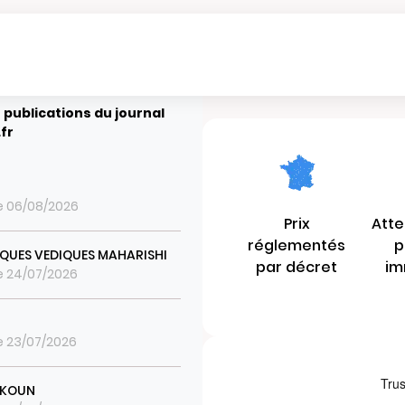
 publications du journal
.fr
le 06/08/2026
Prix
Atte
réglementés
p
QUES VEDIQUES MAHARISHI
par décret
im
le 24/07/2026
le 23/07/2026
 KOUN