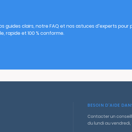
s
s guides clairs, notre FAQ et nos astuces d’experts pour pu
e, rapide et 100 % conforme.
BESOIN D'AIDE DA
Contacter un conseill
du lundi au vendredi,