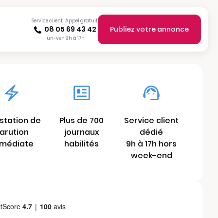
Service client · Appel gratuit
08 05 69 43 42
Publiez votre annonce
lun-ven 9h à 17h
station de
Plus de 700
Service client
arution
journaux
dédié
médiate
habilités
9h à 17h hors
week-end