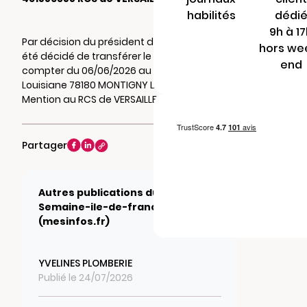
habilités
dédi
9h à 1
Par décision du président du 26/05/2026, il a
hors we
été décidé de transférer le siège social à
end
compter du 06/06/2026 au 3 Square de la
Louisiane 78180 MONTIGNY LE BRETONNEUX.
Mention au RCS de VERSAILLES.
Partager
Autres publications du journal
Semaine-ile-de-france.fr
(mesinfos.fr)
YVELINES PLOMBERIE
Publié le 24/07/2026