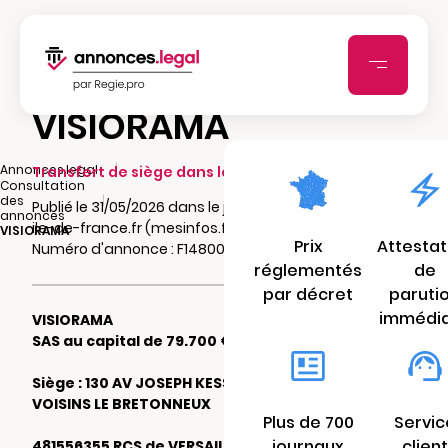
VISIORAMA
|
Annonces.legal
Transfert de siège dans le même ressort
Consultation
|
des
Publié le 31/05/2026 dans le journal Semaine-
annonces
ile-de-france.fr (mesinfos.fr)
VISIORAMA
Prix
Attestat
Numéro d'annonce : F148001161uec
réglementés
de
par décret
paruti
immédi
VISIORAMA
SAS au capital de 79.700 €
Siège : 130 AV JOSEPH KESSEL 78960
VOISINS LE BRETONNEUX
Plus de 700
Servic
journaux
client
481556355 RCS de VERSAILLES