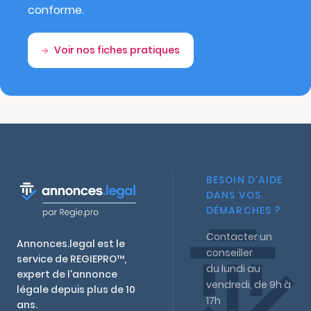
conforme.
Voir nos fiches pratiques
BESOIN D'AIDE
DANS VOS
DÉMARCHES ?
Contacter un
Annonces.legal est le
conseiller
service de REGIEPRO™,
du lundi au
expert de l'annonce
vendredi, de 9h à
légale depuis plus de 10
17h
ans.