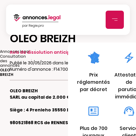
OLEO BREIZH
|
Annonces.legal
Avis de dissolution anticipée
Consultation
|
des
Publié le 30/05/2026 dans le journal 7jours.fr
annonces
Numéro d'annonce : F14700368qv52
OLEO
Prix
Attestat
BREIZH
réglementés
de
par décret
paruti
OLEO BREIZH
immédi
SARL au capital de 2.000 €
Siège : 4 Prenleho 35550 BRUC SUR AFF
980521868 RCS de RENNES
Plus de 700
Servic
journaux
client