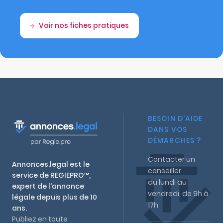
Voir nos fiches pratiques
BESOIN D'AIDE
DANS VOS
DÉMARCHES ?
Contacter un
Annonces.legal est le
conseiller
service de REGIEPRO™,
du lundi au
expert de l'annonce
vendredi, de 9h à
légale depuis plus de 10
17h
ans.
Publiez en toute