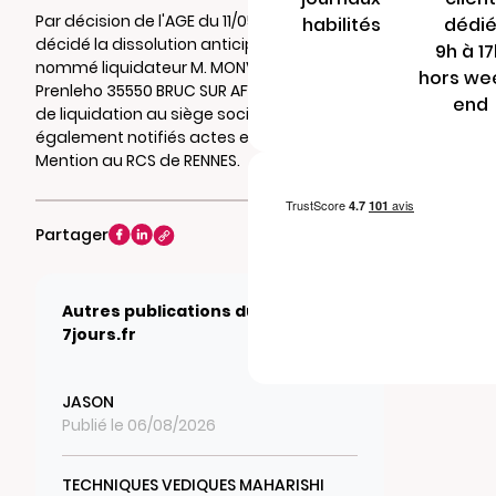
Par décision de l'AGE du 11/05/2026, il a été
habilités
dédi
décidé la dissolution anticipée de la société,
9h à 1
nommé liquidateur M. MONVOISIN Eric 4
hors we
Prenleho 35550 BRUC SUR AFF , et fixé le siège
end
de liquidation au siège social où seront
également notifiés actes et documents.
Mention au RCS de RENNES.
Partager
Autres publications du journal
7jours.fr
JASON
Publié le 06/08/2026
TECHNIQUES VEDIQUES MAHARISHI