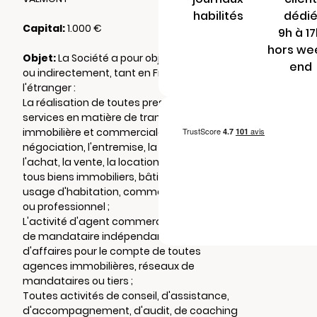
habilités
dédi
Capital:
1.000 €
9h à 1
hors we
Objet:
La Société a pour objet directement
end
ou indirectement, tant en France qu'à
l'étranger :
La réalisation de toutes prestations de
services en matière de transaction
immobilière et commerciale, notamment la
négociation, l'entremise, la recherche,
l'achat, la vente, la location ou l'échange de
tous biens immobiliers, bâtis ou non bâtis, à
usage d'habitation, commercial, industriel
ou professionnel ;
L'activité d'agent commercial en immobilier,
de mandataire indépendant ou d'apporteur
d'affaires pour le compte de toutes
agences immobilières, réseaux de
mandataires ou tiers ;
Toutes activités de conseil, d'assistance,
d'accompagnement, d'audit, de coaching