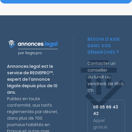
BESOIN D'AIDE
DANS VOS
DÉMARCHES ?
Contacter un
Annonces.legal est le
conseiller
service de REGIEPRO™,
du lundi au
expert de l'annonce
vendredi, de 9h à
légale depuis plus de 10
17h
ans.
Publiez en toute
conformité, aux tarifs
08 05 69 43
réglementés par décret,
42
dans plus de 700
Appel
journaux habilités en
gratuit
France et outre-mer.