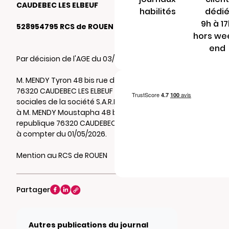
CAUDEBEC LES ELBEUF
habilités
dédi
9h à 1
528954795 RCS de ROUEN
hors we
end
Par décision de l'AGE du 03/04/2026
M. MENDY Tyron 48 bis rue de la republique
76320 CAUDEBEC LES ELBEUF a cédé 90 parts
sociales de la société S.A.R.L M.D.M. SECURITE
à M. MENDY Moustapha 48 bis rue de la
republique 76320 CAUDEBEC LES ELBEUF et ce
à compter du 01/05/2026.
Mention au RCS de ROUEN
Partager
Autres publications du journal