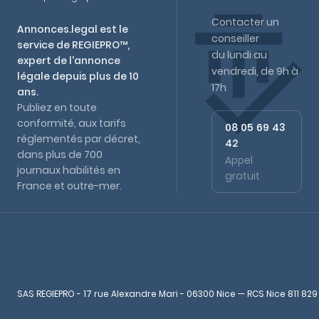
Contacter un
Annonces.legal est le
conseiller
service de REGIEPRO™,
du lundi au
expert de l'annonce
vendredi, de 9h à
légale depuis plus de 10
17h
ans.
Publiez en toute
conformité, aux tarifs
08 05 69 43
réglementés par décret,
42
dans plus de 700
Appel
journaux habilités en
gratuit
France et outre-mer.
SAS REGIEPRO - 17 rue Alexandre Mari - 06300 Nice — RCS Nice 811 829