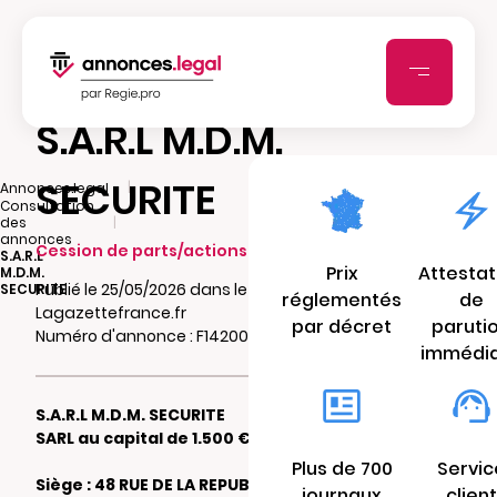
S.A.R.L M.D.M.
SECURITE
|
Annonces.legal
Consultation
|
des
annonces
Cession de parts/actions sociales
S.A.R.L
Prix
Attestat
M.D.M.
Publié le 25/05/2026 dans le journal
SECURITE
réglementés
de
Lagazettefrance.fr
par décret
paruti
Numéro d'annonce : F14200165604x
immédi
S.A.R.L M.D.M. SECURITE
SARL au capital de 1.500 €
Plus de 700
Servic
Siège : 48 RUE DE LA REPUBLIQUE 76320
journaux
client