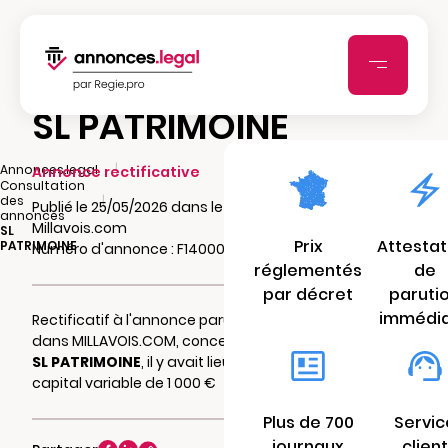
SL PATRIMOINE
|
Annonces.legal
Annonce rectificative
Consultation
|
des
Publié le 25/05/2026 dans le journal
annonces
Millavois.com
SL
Prix
Attestat
PATRIMOINE
Numéro d'annonce : F14000412dm4z
réglementés
de
par décret
paruti
immédi
Rectificatif à l'annonce parue le 04/05/2026
dans MILLAVOIS.COM, concernant la société
SL PATRIMOINE
, il y avait lieu de lire : Au
capital variable de 1 000 €
Plus de 700
Servic
journaux
client