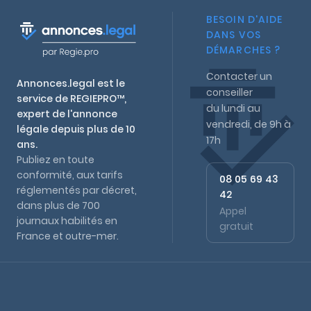
BESOIN D'AIDE
DANS VOS
DÉMARCHES ?
Contacter un
Annonces.legal est le
conseiller
service de REGIEPRO™,
du lundi au
expert de l'annonce
vendredi, de 9h à
légale depuis plus de 10
17h
ans.
Publiez en toute
conformité, aux tarifs
08 05 69 43
réglementés par décret,
42
dans plus de 700
Appel
journaux habilités en
gratuit
France et outre-mer.