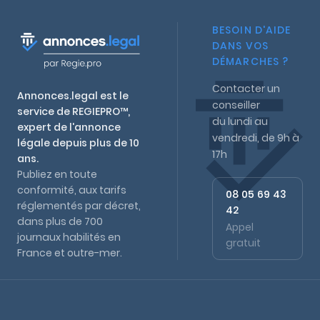
BESOIN D'AIDE
DANS VOS
DÉMARCHES ?
Contacter un
Annonces.legal est le
conseiller
service de REGIEPRO™,
du lundi au
expert de l'annonce
vendredi, de 9h à
légale depuis plus de 10
17h
ans.
Publiez en toute
conformité, aux tarifs
08 05 69 43
réglementés par décret,
42
dans plus de 700
Appel
journaux habilités en
gratuit
France et outre-mer.