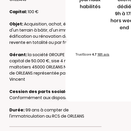
habilités
dédi
Capital:
100 €
9h à 1
hors we
Objet:
Acquisition, achat, échange, apport,
end
d'un terrain à bâtir, d'un immeuble,
édification ou rénovation de l'existant puis
revente en totalité ou par fractions
Gérant:
la société GROUPE VALOR, SAS au
capital de 50.000 €, sise 4 rue des
maltotiers 45000 ORLEANS N°891683732 RCS
de ORLEANS représentée par M. GUILLON
Vincent
Cession des parts sociales :
Conformément aux dispositions statutaires
Durée:
99 ans à compter de
l'immatriculation au RCS de ORLEANS