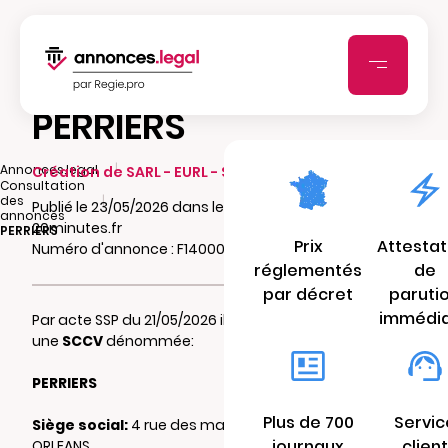
PERRIERS
|
Annonces.legal
Création de SARL - EURL - SCI - SCA - SCCV
Consultation
|
des
Publié le 23/05/2026 dans le journal
annonces
20minutes.fr
PERRIERS
Prix
Attestat
Numéro d'annonce : F140002917afz
réglementés
de
par décret
paruti
immédi
Par acte SSP du 21/05/2026 il a été constitué
une
SCCV
dénommée:
PERRIERS
Plus de 700
Servic
Siège social:
4 rue des maltotiers 45000
journaux
client
ORLEANS