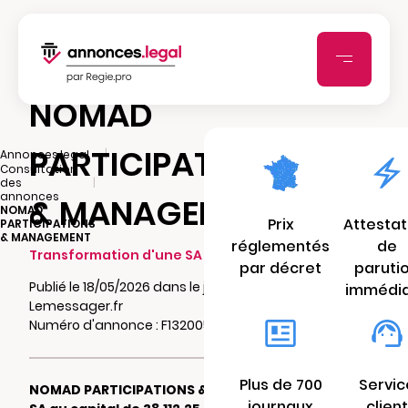
NOMAD
PARTICIPATIONS
|
Annonces.legal
Consultation
|
des
annonces
& MANAGEMENT
NOMAD
Prix
Attestat
PARTICIPATIONS
& MANAGEMENT
réglementés
de
Transformation d'une SA en SAS
par décret
paruti
Publié le 18/05/2026 dans le journal
immédi
Lemessager.fr
Numéro d'annonce : F13200561utjj
Plus de 700
Servic
NOMAD PARTICIPATIONS & MANAGEMENT
journaux
client