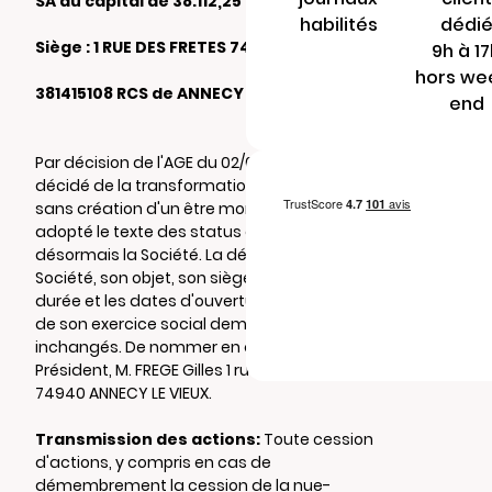
SA au capital de 38.112,25 €
habilités
dédi
Siège : 1 RUE DES FRETES 74000 ANNECY
9h à 1
hors we
381415108 RCS de ANNECY
end
Par décision de l'AGE du 02/05/2026, il a été
décidé de la transformation de la SA en SAS,
sans création d'un être moral nouveau et a
adopté le texte des status qui régiront
désormais la Société. La dénomination de la
Société, son objet, son siège, son capital, sa
durée et les dates d'ouvertures et de clôture
de son exercice social demeurent
inchangés. De nommer en qualité de
Président, M. FREGE Gilles 1 rue des fretes
74940 ANNECY LE VIEUX.
Transmission des actions:
Toute cession
d'actions, y compris en cas de
démembrement la cession de la nue-