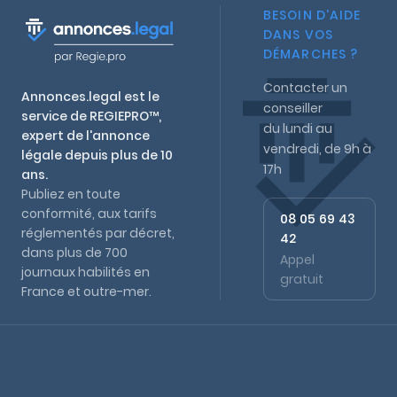
BESOIN D'AIDE
DANS VOS
DÉMARCHES ?
Contacter un
Annonces.legal est le
conseiller
service de REGIEPRO™,
du lundi au
expert de l'annonce
vendredi, de 9h à
légale depuis plus de 10
17h
ans.
Publiez en toute
conformité, aux tarifs
08 05 69 43
réglementés par décret,
42
dans plus de 700
Appel
journaux habilités en
gratuit
France et outre-mer.