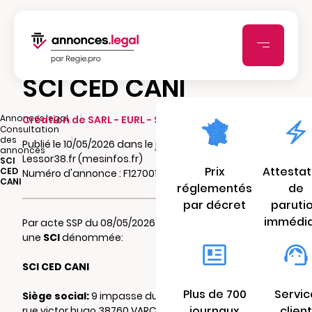
SCI CED CANI
|
Annonces.legal
Création de SARL - EURL - SCI - SCA - SCCV
Consultation
|
des
Publié le 10/05/2026 dans le journal
annonces
Lessor38.fr (mesinfos.fr)
SCI
Prix
Attestat
CED
Numéro d'annonce : F127001194kif
CANI
réglementés
de
par décret
paruti
immédi
Par acte SSP du 08/05/2026 il a été constitué
une
SCI
dénommée:
SCI CED CANI
Plus de 700
Servic
Siège social:
9 impasse du pré mazina ,3
journaux
client
rue victor hugo 38760 VARCES ALLIERES ET