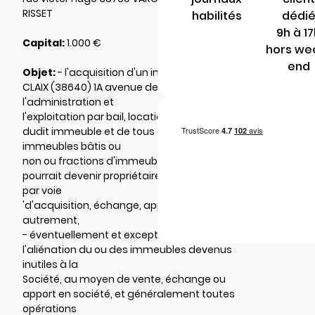
RISSET
habilités
dédi
9h à 1
Capital:
1.000 €
hors we
end
Objet:
- l'acquisition d'un immeuble sis à
CLAIX (38640) 1A avenue de la Ridelet,
l'administration et
l'exploitation par bail, location ou autrement
dudit immeuble et de tous autres
immeubles bâtis ou
non ou fractions d'immeubles dont elle
pourrait devenir propriétaire ultérieurement,
par voie
'd'acquisition, échange, apport ou
autrement,
- éventuellement et exceptionnellement
l'aliénation du ou des immeubles devenus
inutiles à la
Société, au moyen de vente, échange ou
apport en société, et généralement toutes
opérations