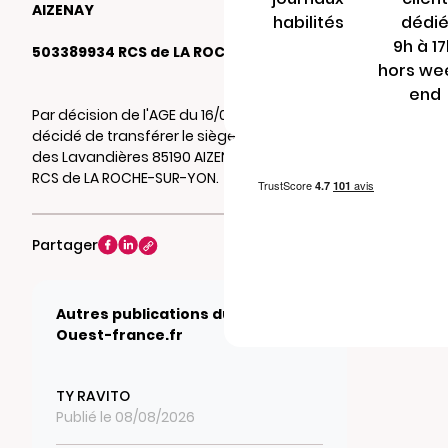
AIZENAY
habilités
dédi
9h à 1
503389934 RCS de LA ROCHE-SUR-YON
hors we
end
Par décision de l'AGE du 16/04/2026, il a été
décidé de transférer le siège social au 11 rue
des Lavandières 85190 AIZENAY. Mention au
RCS de LA ROCHE-SUR-YON.
Partager
Autres publications du journal
Ouest-france.fr
TY RAVITO
Publié le 08/08/2026