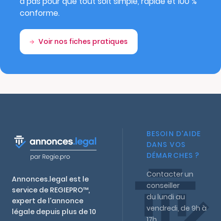
à pas pour que tout soit simple, rapide et 100 %
conforme.
Voir nos fiches pratiques
BESOIN D'AIDE
DANS VOS
DÉMARCHES ?
Contacter un
Annonces.legal est le
conseiller
service de REGIEPRO™,
du lundi au
expert de l'annonce
vendredi, de 9h à
légale depuis plus de 10
17h