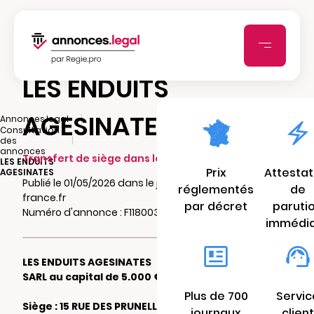
LES ENDUITS
AGESINATES
|
Annonces.legal
Consultation
|
des
annonces
Transfert de siège dans le même ressort
LES ENDUITS
Prix
Attestat
AGESINATES
Publié le 01/05/2026 dans le journal Ouest-
réglementés
de
france.fr
par décret
paruti
Numéro d'annonce : F11800331vgwa
immédi
LES ENDUITS AGESINATES
SARL au capital de 5.000 €
Plus de 700
Servic
Siège : 15 RUE DES PRUNELLIERS 85190
journaux
client