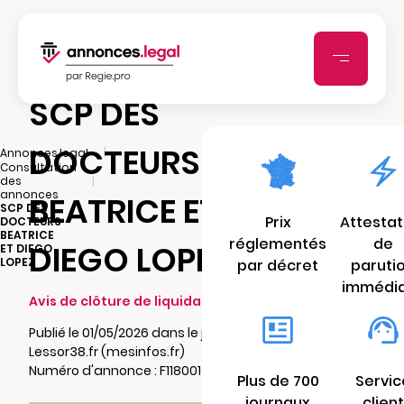
SCP DES
DOCTEURS
|
Annonces.legal
Consultation
|
des
annonces
BEATRICE ET
SCP DES
Prix
Attestat
DOCTEURS
BEATRICE
réglementés
de
DIEGO LOPEZ
ET DIEGO
LOPEZ
par décret
paruti
immédi
Avis de clôture de liquidation
Publié le 01/05/2026 dans le journal
Lessor38.fr (mesinfos.fr)
Numéro d'annonce : F11800147qkh8
Plus de 700
Servic
journaux
client