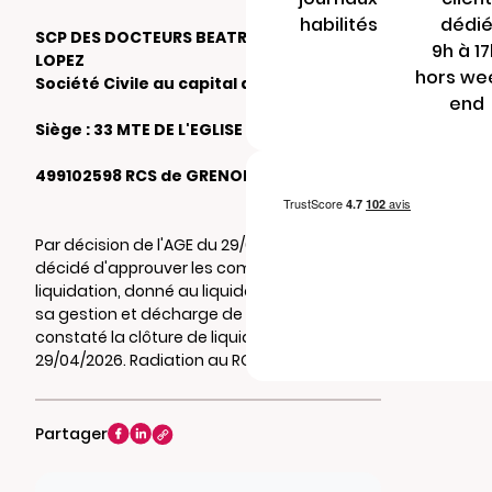
habilités
dédi
SCP DES DOCTEURS BEATRICE ET DIEGO
9h à 1
LOPEZ
hors we
Société Civile au capital de 25.000 €
end
Siège : 33 MTE DE L'EGLISE 38270 PACT
499102598 RCS de GRENOBLE
Par décision de l'AGE du 29/04/2026, il a été
décidé d'approuver les comptes de
liquidation, donné au liquidateur , quitus de
sa gestion et décharge de son mandat et
constaté la clôture de liquidation au
29/04/2026. Radiation au RCS de GRENOBLE.
Partager