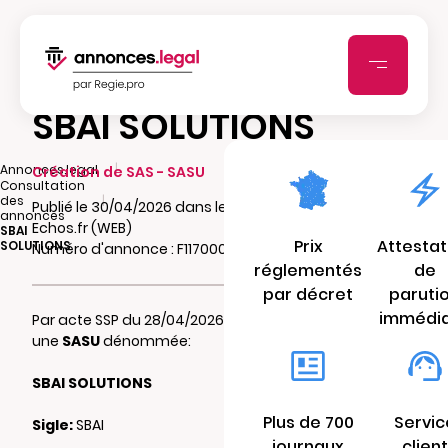
SBAI SOLUTIONS
|
Annonces.legal
Création de SAS - SASU
Consultation
|
des
Publié le 30/04/2026 dans le journal Les
annonces
Echos.fr (WEB)
SBAI
Prix
Attestat
SOLUTIONS
Numéro d'annonce : F11700007wv08
réglementés
de
par décret
paruti
immédi
Par acte SSP du 28/04/2026 il a été constitué
une
SASU
dénommée:
SBAI SOLUTIONS
Plus de 700
Servic
Sigle:
SBAI
journaux
client