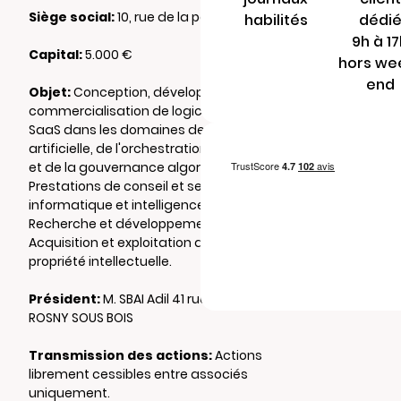
Siège social:
10, rue de la paix 75002 PARIS
habilités
dédi
9h à 1
Capital:
5.000 €
hors we
end
Objet:
Conception, développement et
commercialisation de logiciels et solutions
SaaS dans les domaines de l'intelligence
artificielle, de l'orchestration multi-agents
et de la gouvernance algorithmique.
Prestations de conseil et services en
informatique et intelligence artificielle.
Recherche et développement en IA.
Acquisition et exploitation de droits de
propriété intellectuelle.
Président:
M. SBAI Adil 41 rue camélinat 93110
ROSNY SOUS BOIS
Transmission des actions:
Actions
librement cessibles entre associés
uniquement.