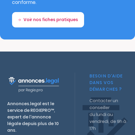
conforme.
Voir nos fiches pratiques
BESOIN D'AIDE
DANS VOS
DÉMARCHES ?
Contacter un
Annonces.legal est le
conseiller
service de REGIEPRO™,
du lundi au
expert de l'annonce
vendredi, de 9h à
légale depuis plus de 10
17h
ans.