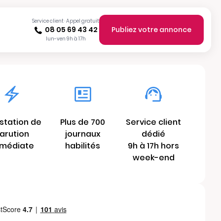
Service client · Appel gratuit
08 05 69 43 42
Publiez votre annonce
lun-ven 9h à 17h
station de
Plus de 700
Service client
arution
journaux
dédié
médiate
habilités
9h à 17h hors
week-end