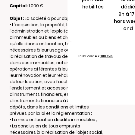
Capital:
1.000 €
habilités
dédi
9h à 1
Objet:
La société a pour objet :
hors we
• L'acquisition, la propriété, la gestion
end
l'administration et l'exploitation
d'immeubles ou biens et droits immobiliers,
qu'elle donne en location, toutes opérations
nécessaires à leur usage ou à leur revente,
la réalisation de travaux de toute nature
dans ces immeubles, notamment les
opérations afférentes à leur construction,
leur rénovation et leur réhabilitation en vue
de leur location, avec faculté de recourir à
l'endettement et accessoirement la gestion
d'instruments financiers, et notamment
d'instruments financiers à terme, et de
dépôts, dans les conditions et limites
prévues par la loi et la réglementation ;
• La mise en location desdits immeubles ;
• La conclusion de tous emprunts
nécessaires à la réalisation de l'objet social,