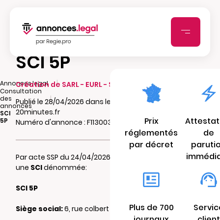
SCI 5P
|
Annonces.legal
Création de SARL - EURL - SCI - SCA - SCCV
Consultation
|
des
Publié le 28/04/2026 dans le journal
annonces
20minutes.fr
SCI
Prix
Attestat
5P
Numéro d'annonce : F11300305zvgo
réglementés
de
par décret
paruti
immédi
Par acte SSP du 24/04/2026 il a été constitué
une
SCI
dénommée:
SCI 5P
Plus de 700
Servic
Siège social:
6, rue colbert 44000 NANTES
journaux
client