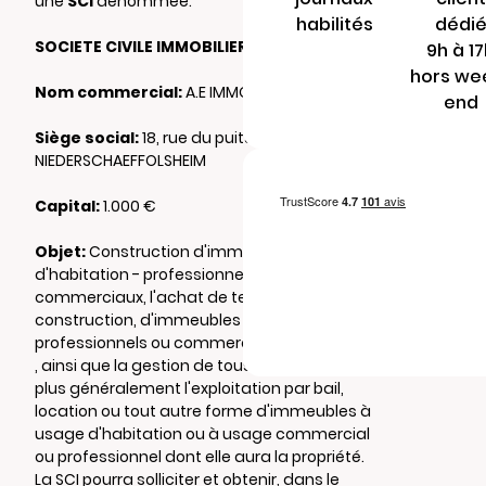
une
SCI
dénommée:
habilités
dédi
SOCIETE CIVILE IMMOBILIERE A.E IMMO
9h à 1
hors we
Nom commercial:
A.E IMMO
end
Siège social:
18, rue du puits 67500
NIEDERSCHAEFFOLSHEIM
Capital:
1.000 €
Objet:
Construction d'immeubles
d'habitation - professionnels ou
commerciaux, l'achat de terrains de
construction, d'immeubles d'habitation -
professionnels ou commerciaux, la propriété
, ainsi que la gestion de tous immeubles et
plus généralement l'exploitation par bail,
location ou tout autre forme d'immeubles à
usage d'habitation ou à usage commercial
ou professionnel dont elle aura la propriété.
La SCI pourra solliciter et obtenir, dans le