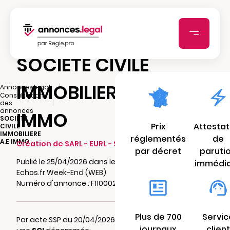
SOCIETE CIVILE
IMMOBILIERE A.E
|
Annonces.legal
Consultation
|
des
annonces
IMMO
SOCIETE
Prix
Attestat
CIVILE
IMMOBILIERE
réglementés
de
A.E IMMO
Création de SARL - EURL - SCI - SCA - SCCV
par décret
paruti
Publié le 25/04/2026 dans le journal Les
immédi
Echos.fr Week-End (WEB)
Numéro d'annonce : F110002407272
Plus de 700
Servic
Par acte SSP du 20/04/2026 il a été constitué
journaux
client