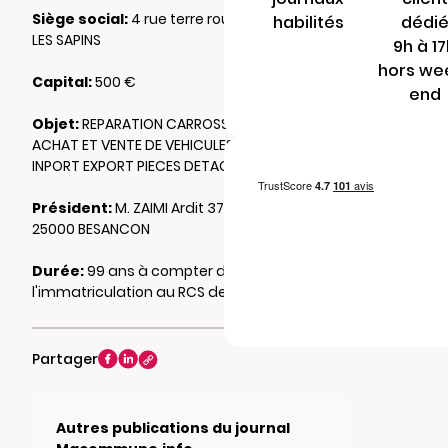
Siège social:
4 rue terre rouge 25770 SERRE
habilités
dédi
LES SAPINS
9h à 1
hors we
Capital:
500 €
end
Objet:
REPARATION CARROSSERIE TOLERIE
ACHAT ET VENTE DE VEHICULES A MOTURS
INPORT EXPORT PIECES DETACHEES
Président:
M. ZAIMI Ardit 37 rue de belfort
25000 BESANCON
Durée:
99 ans à compter de
l'immatriculation au RCS de BESANCON
Partager
Autres publications du journal