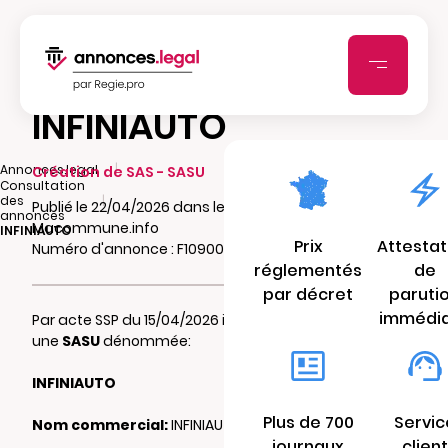
INFINIAUTO
|
Annonces.legal
Création de SAS - SASU
Consultation
|
des
Publié le 22/04/2026 dans le journal
annonces
Macommune.info
INFINIAUTO
Prix
Attestat
Numéro d'annonce : F10900407rug8
réglementés
de
par décret
paruti
immédi
Par acte SSP du 15/04/2026 il a été constitué
une
SASU
dénommée:
INFINIAUTO
Plus de 700
Servic
Nom commercial:
INFINIAUTO
journaux
client