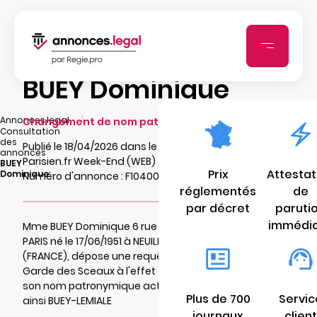
BUEY Dominique
|
Annonces.legal
Changement de nom patronymique
Consultation
|
des
Publié le 18/04/2026 dans le journal Le
annonces
Parisien.fr Week-End (WEB)
BUEY
Prix
Attestat
Dominique
Numéro d'annonce : F10400574nlej
réglementés
de
par décret
paruti
immédi
Mme BUEY Dominique 6 rue Gounod 75017
PARIS né le 17/06/1951 à NEUILLY-SUR-SEINE
(FRANCE), dépose une requête auprés du
Garde des Sceaux à l'effet de substituer à
son nom patronymique actuel devenant
Plus de 700
Servic
ainsi BUEY-LEMIALE
journaux
client