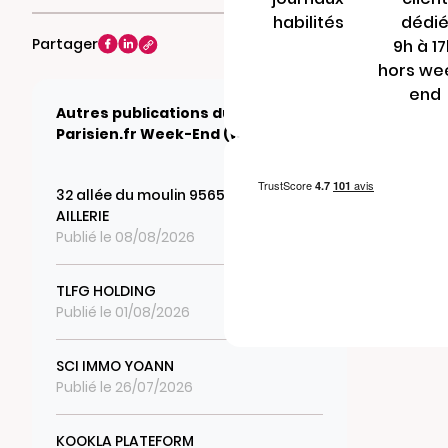
habilités
dédi
Partager
9h à 1
hors we
end
Autres publications du journal Le
Parisien.fr Week-End (WEB)
32 allée du moulin 95650 BOISSY L
AILLERIE
Publié le 08/08/2026
TLFG HOLDING
Publié le 01/08/2026
SCI IMMO YOANN
Publié le 26/07/2026
KOOKLA PLATEFORM