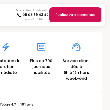
Service client · Appel gratuit
08 05 69 43 42
Publiez votre annonce
lun-ven 9h à 17h
station de
Plus de 700
Service client
arution
journaux
dédié
médiate
habilités
9h à 17h hors
week-end