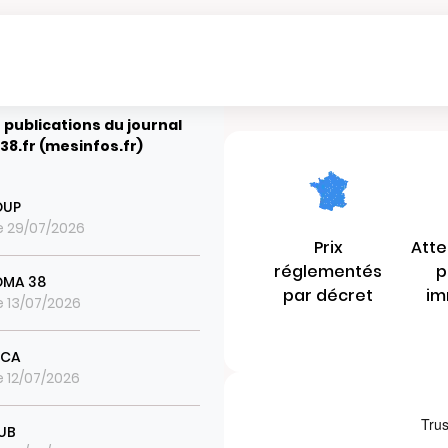
 publications du journal
38.fr (mesinfos.fr)
OUP
le 29/07/2026
Prix
Atte
réglementés
p
ROMA 38
par décret
im
le 13/07/2026
ICA
le 12/07/2026
UB