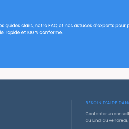
s
s guides clairs, notre FAQ et nos astuces d’experts pour pu
e, rapide et 100 % conforme.
BESOIN D'AIDE DA
Contacter un conseill
du lundi au vendredi,