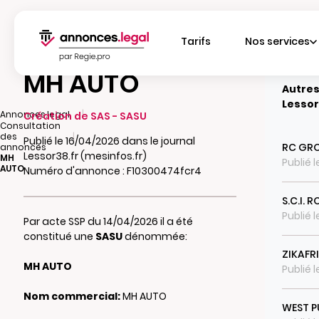
Tarifs
Nos services
MH AUTO
Autres
Lessor
|
Annonces.legal
Création de SAS - SASU
Consultation
|
des
Publié le 16/04/2026 dans le journal
RC GR
annonces
Lessor38.fr (mesinfos.fr)
MH
Publié 
AUTO
Numéro d'annonce : F10300474fcr4
S.C.I. 
Publié 
Par acte SSP du 14/04/2026 il a été
constitué une
SASU
dénommée:
ZIKAFR
MH AUTO
Publié 
Nom commercial:
MH AUTO
WEST P