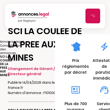
SCI LA COULEE DE
LA PREE AUX
|
Annonces.legal
Consultation
|
des
annonces
MINES
SCI LA
Prix
Attestat
COULEE
DE LA
réglementés
de
PREE
Changement de Gérant / Président /
AUX
par décret
paruti
Directeur général
MINES
immédi
Publié le 14/04/2026 dans le journal Ouest-
france.fr
Numéro d'annonce : F101000294xgh
Plus de 700
Servic
journaux
client