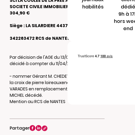
SCI LA COULEE DE LA PREE AUX MINES
habilités
dédi
SOCIETE CIVILE IMMOBILIERE au capital de
304,90 €
9h à 1
hors we
Siège : LA SILARDIERE 44370 VARADES
end
342263472 RCS de NANTES
Par décision de l'AGE du 13/02/2026, il a été
décidé à compter du 11/04/2026 de:
- nommer Gérant M. CHEDET Eric 265 rue de
la croix de pierre loireauxence 44370
VARADES en remplacement de M. ROBIN
MICHEL décédé.
Mention au RCS de NANTES
Partager