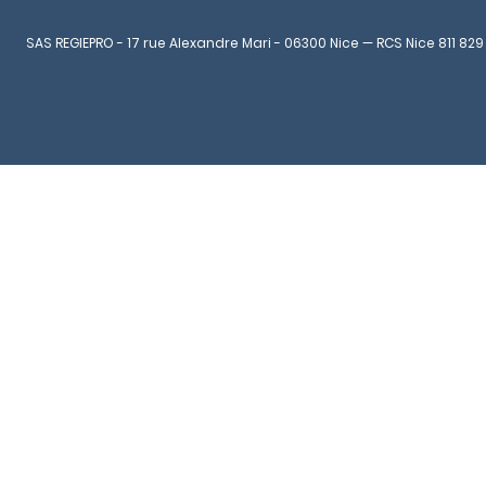
SAS REGIEPRO - 17 rue Alexandre Mari - 06300 Nice — RCS Nice 811 829