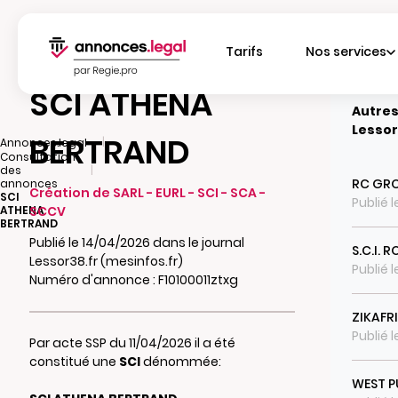
Tarifs
Nos services
SCI ATHENA
Autres
Lessor
BERTRAND
|
Annonces.legal
Consultation
|
des
RC GR
annonces
Création de SARL - EURL - SCI - SCA -
SCI
Publié 
ATHENA
SCCV
BERTRAND
Publié le 14/04/2026 dans le journal
S.C.I. 
Lessor38.fr (mesinfos.fr)
Publié 
Numéro d'annonce : F10100011ztxg
ZIKAFR
Publié 
Par acte SSP du 11/04/2026 il a été
constitué une
SCI
dénommée:
WEST P