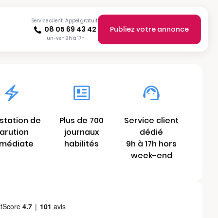
Service client · Appel gratuit
08 05 69 43 42
Publiez votre annonce
lun-ven 9h à 17h
station de
Plus de 700
Service client
arution
journaux
dédié
médiate
habilités
9h à 17h hors
week-end