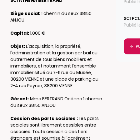
SCI ATHENA BERTRAND
Publié 
Siège social:
1 chemin du seux 38150
SCI PCI
ANJOU
Publié 
Capital:
1.000 €
Objet:
L'acquisition, la propriété,
P
l'administration et la gestion par bail ou
autrement de tous biens mobiliers et
immobiliers, et notamment l'ensemble
immobilier situé au 7-11 rue du Musée,
38200 VIENNE et une place de parking au
2-4 rue Peyron, 38200 VIENNE.
Gérant:
Mme BERTRAND Océane 1 chemin
du seux 38150 ANJOU
Cession des parts sociales :
Les parts
sociales sont librement cessibles entre
associés. Toute cession à des tiers
étrangers est soumise à l'agrément