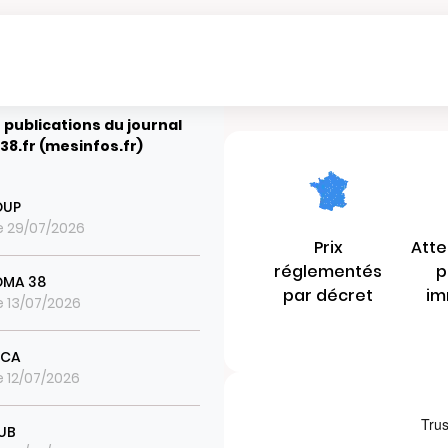
 publications du journal
38.fr (mesinfos.fr)
OUP
le 29/07/2026
Prix
Atte
réglementés
p
ROMA 38
par décret
im
le 13/07/2026
ICA
le 12/07/2026
UB