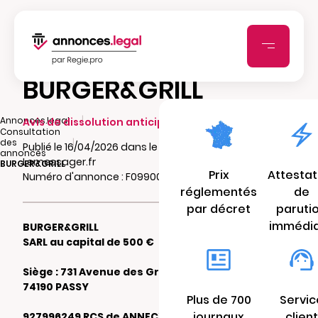
BURGER&GRILL
|
Annonces.legal
Avis de dissolution anticipée
Consultation
|
des
Publié le 16/04/2026 dans le journal
annonces
Lemessager.fr
BURGER&GRILL
Prix
Attestat
Numéro d'annonce : F09900526ey9t
réglementés
de
par décret
paruti
immédi
BURGER&GRILL
SARL au capital de 500 €
Siège : 731 Avenue des Grandes Platières
74190 PASSY
Plus de 700
Servic
journaux
client
927996249 RCS de ANNECY