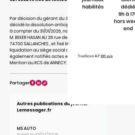
habilités
dédi
9h à 1
Par décision du gérant du 31/12/2025, il a été
hors we
décidé la dissolution anticipée de la société
end
à compter du 31/01/2026, nommé liquidateur
M. BEKER HASAN ALI 26 rue des Allobroges
74700 SALLANCHES , et fixé le siège de
liquidation au siège social où seront
également notifiés actes et documents.
Mention au RCS de ANNECY.
Partager
Autres publications du journal
Lemessager.fr
MS AUTO
Publié le 28/07/2026