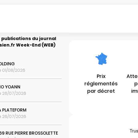
 publications du journal
isien.fr Week-End (WEB)
OLDING
le 01/08/2026
Prix
Atte
réglementés
p
MO YOANN
par décret
im
le 26/07/2026
 PLATEFORM
le 26/07/2026
 69 RUE PIERRE BROSSOLETTE