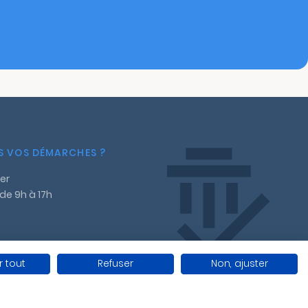
NS VOS DÉMARCHES ?
er
 de 9h à 17h
 tout
Refuser
Non, ajuster