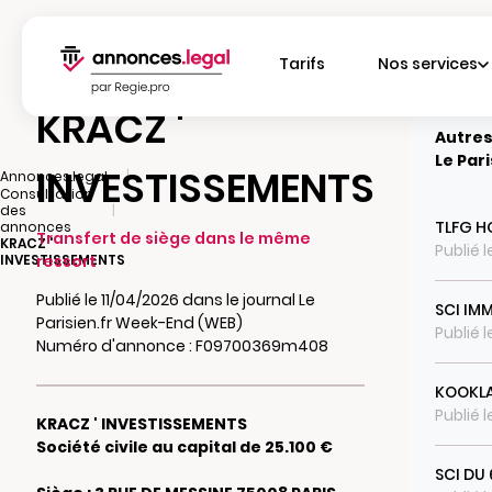
Tarifs
Nos services
KRACZ '
Autres
Le Par
INVESTISSEMENTS
|
Annonces.legal
Consultation
|
des
TLFG H
annonces
Transfert de siège dans le même
KRACZ '
Publié 
INVESTISSEMENTS
ressort
Publié le 11/04/2026 dans le journal Le
SCI IM
Parisien.fr Week-End (WEB)
Publié 
Numéro d'annonce : F09700369m408
KOOKLA
Publié 
KRACZ ' INVESTISSEMENTS
Société civile au capital de 25.100 €
SCI DU