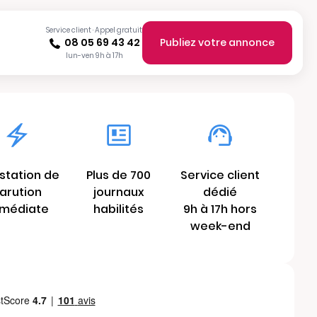
Service client · Appel gratuit
08 05 69 43 42
Publiez votre annonce
lun-ven 9h à 17h
station de
Plus de 700
Service client
arution
journaux
dédié
médiate
habilités
9h à 17h hors
week-end