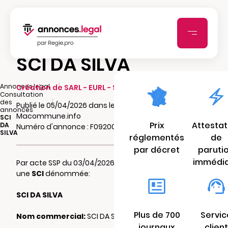
SCI DA SILVA
|
Annonces.legal
Création de SARL - EURL - SCI - SCA - SCCV
Consultation
|
des
Publié le 05/04/2026 dans le journal
annonces
Macommune.info
SCI
Prix
Attestat
DA
Numéro d'annonce : F092001403ir0
SILVA
réglementés
de
par décret
paruti
immédi
Par acte SSP du 03/04/2026 il a été constitué
une
SCI
dénommée:
SCI DA SILVA
Plus de 700
Servic
Nom commercial:
SCI DA SILVA
journaux
client