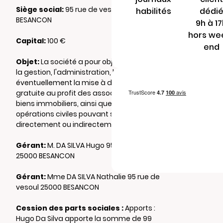
Siège social:
95 rue de vesoul 25000
habilités
dédi
BESANCON
9h à 1
hors we
Capital:
100 €
end
Objet:
La société a pour objet l'acquisition,
la gestion, l'administration, la location et
éventuellement la mise à disposition
gratuite au profit des associés de tous
biens immobiliers, ainsi que toutes
opérations civiles pouvant s'y rattacher
directement ou indirectement.
Gérant:
M. DA SILVA Hugo 95 rue de vesoul
25000 BESANCON
Gérant:
Mme DA SILVA Nathalie 95 rue de
vesoul 25000 BESANCON
Cession des parts sociales :
Apports :
Hugo Da Silva apporte la somme de 99