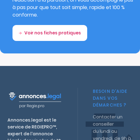
à pas pour que tout soit simple, rapide et 100 %
conforme.
Voir nos fiches pratiques
BESOIN D'AIDE
DANS VOS
DÉMARCHES ?
Contacter un
Annonces.legal est le
conseiller
service de REGIEPRO™,
du lundi au
expert de l'annonce
vendredi, de 9h à