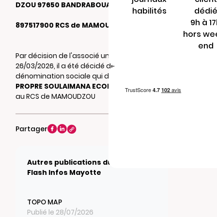
DZOU 97650 BANDRABOUA
habilités
dédi
9h à 1
897517900 RCS de MAMOUDZOU
hors we
end
Par décision de l'associé unique du
26/03/2026, il a été décidé de changer la
dénomination sociale qui devient
MAYOTTE
PROPRE SOULAIMANA ECOLOGIE
. Mention
au RCS de MAMOUDZOU
Partager
Autres publications du journal
Flash Infos Mayotte
TOPO MAP
Publié le 28/07/2026