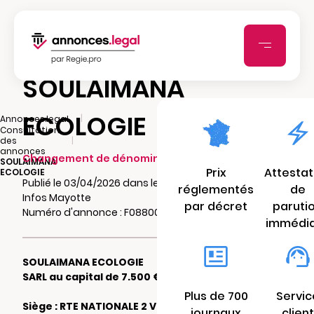
SOULAIMANA
ECOLOGIE
|
Annonces.legal
Consultation
|
des
annonces
Changement de dénomination
SOULAIMANA
Prix
Attestat
ECOLOGIE
Publié le 03/04/2026 dans le journal Flash
réglementés
de
Infos Mayotte
par décret
paruti
Numéro d'annonce : F0880003065js
immédi
SOULAIMANA ECOLOGIE
SARL au capital de 7.500 €
Plus de 700
Servic
Siège : RTE NATIONALE 2 VILLA ESPOIR DE
journaux
client