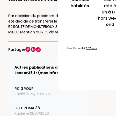
habilités
dédi
9h à 1
Par décision du président du 01/01/2026, il a
hors we
été décidé de transférer le siège social au
end
52 ROUTE DE MONSTEROUX 38122 MONSTEROUX
MILIEU. Mention au RCS de VIENNE.
Partager
Autres publications du journal
Lessor38.fr (mesinfos.fr)
RC GROUP
Publié le 29/07/2026
S.C.I. ROMA 38
Publié le 13/07/2026