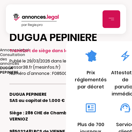
DUGUA PEPINIERE
|
Annonces.legal
Transfert de siège dans le même ressort
Consultation
|
des
Publié le 29/03/2026 dans le journal
annonces
Lessor38.fr (mesinfos.fr)
DUGUA
Prix
Attestat
PEPINIERE
Numéro d'annonce : F08500501vxog
réglementés
de
par décret
paruti
immédi
DUGUA PEPINIERE
SAS au capital de 1.000 €
Siège : 286 CHE de Chamberon 38150
VERNIOZ
Plus de 700
Servic
journaux
client
985032481 RCS de VIENNE