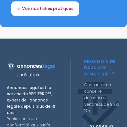
Voir nos fiches pratiques
BESOIN D'AIDE
DANS VOS
DÉMARCHES ?
Contacter un
Annonces.legal est le
conseiller
service de REGIEPRO™,
du lundi au
expert de l'annonce
vendredi, de 9h à
légale depuis plus de 10
17h
ans.
Publiez en toute
conformité, aux tarifs
08 05 69 43