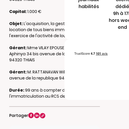
habilités
dédi
Capital:
1.000 €
9h à 1
hors we
Objet:
L'acquisition, la gestion, la mise en
end
location de tous biens immobiliers et
l'exercice de l'activité de loueur en meublé.
Gérant:
Mme VILAY EPOUSE RATTANAVAN
Aphinya 34 bis avenue de la republique
94320 THIAIS
Gérant:
M. RATTANAVAN William 34 bis
avenue de la republique 94320 THIAIS
Durée:
99 ans à compter de
l'immatriculation au RCS de CRETEIL
Partager