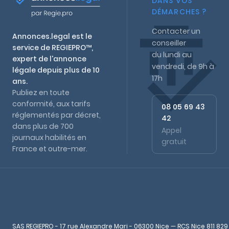
DANS VOS
DÉMARCHES ?
Contacter un
Annonces.legal est le
conseiller
service de REGIEPRO™,
du lundi au
expert de l'annonce
vendredi, de 9h à
légale depuis plus de 10
17h
ans.
Publiez en toute
conformité, aux tarifs
08 05 69 43
réglementés par décret,
42
dans plus de 700
Appel
journaux habilités en
gratuit
France et outre-mer.
SAS REGIEPRO - 17 rue Alexandre Mari - 06300 Nice — RCS Nice 811 829