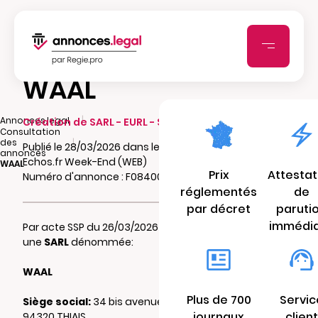
WAAL
|
Annonces.legal
Création de SARL - EURL - SCI - SCA - SCCV
Consultation
|
des
Publié le 28/03/2026 dans le journal Les
annonces
Echos.fr Week-End (WEB)
WAAL
Prix
Attestat
Numéro d'annonce : F084007759ark
réglementés
de
par décret
paruti
immédi
Par acte SSP du 26/03/2026 il a été constitué
une
SARL
dénommée:
WAAL
Plus de 700
Servic
Siège social:
34 bis avenue de la republique
journaux
client
94320 THIAIS