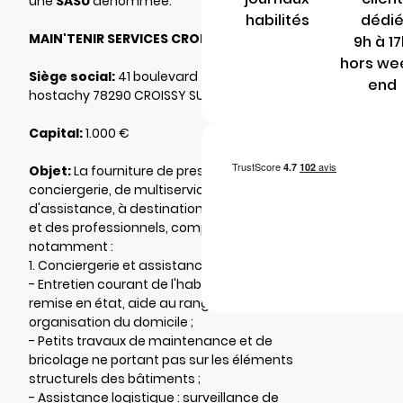
une
SASU
dénommée:
habilités
dédi
MAIN'TENIR SERVICES CROISSY
9h à 1
hors we
Siège social:
41 boulevard fernand
end
hostachy 78290 CROISSY SUR SEINE
Capital:
1.000 €
Objet:
La fourniture de prestations de
conciergerie, de multiservices et
d'assistance, à destination des particuliers
et des professionnels, comprenant
notamment :
1. Conciergerie et assistance à domicile
- Entretien courant de l'habitat : nettoyage,
remise en état, aide au rangement,
organisation du domicile ;
- Petits travaux de maintenance et de
bricolage ne portant pas sur les éléments
structurels des bâtiments ;
- Assistance logistique : surveillance de