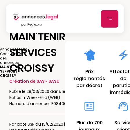
MAIN'TENIR
SERVICES
|
Annonces.legal
Consultation
|
des
annonces
CROISSY
MAIN'TENIR
Prix
Attestat
SERVICES
CROISSY
réglementés
de
Création de SAS - SASU
par décret
paruti
Publié le 28/03/2026 dans le journal Les
immédi
Echos.fr Week-End (WEB)
Numéro d'annonce : F08400543xgyy
Plus de 700
Servic
Par acte SSP du 13/02/2026 il a été constitué
journaux
client