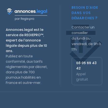
BESOIN D'AIDE
DANS VOS
DÉMARCHES ?
Contacter un
Annonces.legal est le
conseiller
service de REGIEPRO™,
du lundi au
expert de l'annonce
vendredi, de 9h à
légale depuis plus de 10
17h
ans.
Publiez en toute
conformité, aux tarifs
08 05 69 43
réglementés par décret,
42
dans plus de 700
Appel
journaux habilités en
gratuit
France et outre-mer.