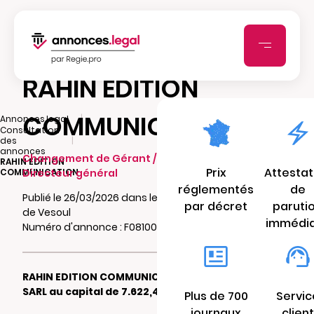
RAHIN EDITION
COMMUNICATION
|
Annonces.legal
Consultation
|
des
annonces
Changement de Gérant / Président /
RAHIN EDITION
Prix
Attestat
COMMUNICATION
Directeur général
réglementés
de
Publié le 26/03/2026 dans le journal La Presse
par décret
paruti
de Vesoul
immédi
Numéro d'annonce : F0810026468zv
RAHIN EDITION COMMUNICATION
SARL au capital de 7.622,45 €
Plus de 700
Servic
journaux
client