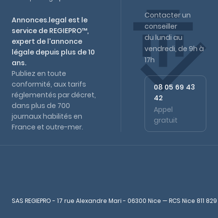
Contacter un
Annonces.legal est le
conseiller
service de REGIEPRO™,
du lundi au
expert de l'annonce
vendredi, de 9h à
légale depuis plus de 10
17h
ans.
Publiez en toute
conformité, aux tarifs
08 05 69 43
réglementés par décret,
42
dans plus de 700
Appel
journaux habilités en
gratuit
France et outre-mer.
SAS REGIEPRO - 17 rue Alexandre Mari - 06300 Nice — RCS Nice 811 829