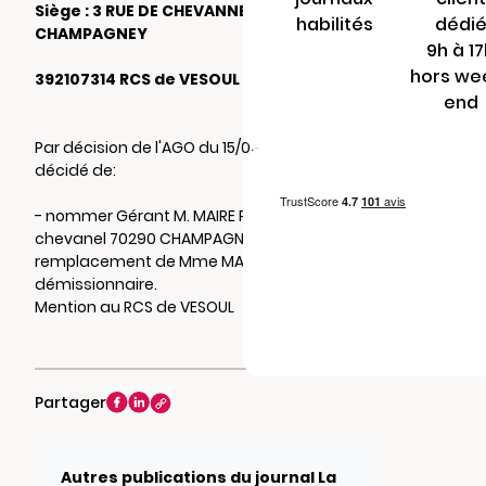
Siège : 3 RUE DE CHEVANNEL 70290
habilités
dédi
CHAMPAGNEY
9h à 1
hors we
392107314 RCS de VESOUL
end
Par décision de l'AGO du 15/03/2026, il a été
décidé de:
- nommer Gérant M. MAIRE Pascal 3b rue de
chevanel 70290 CHAMPAGNEY en
remplacement de Mme MAIRE RACHEL
démissionnaire.
Mention au RCS de VESOUL
Partager
Autres publications du journal La