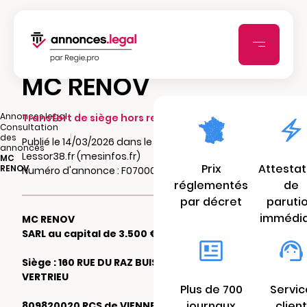
MC RENOV
|
Annonces.legal
Transfert de siège hors ressort (départ)
Consultation
|
des
Publié le 14/03/2026 dans le journal
annonces
Lessor38.fr (mesinfos.fr)
MC
Prix
Attestat
RENOV
Numéro d'annonce : F0700049475vt
réglementés
de
par décret
paruti
immédi
MC RENOV
SARL au capital de 3.500 €
Siège : 160 RUE DU RAZ BUISSON 38390
VERTRIEU
Plus de 700
Servic
journaux
client
809820020 RCS de VIENNE