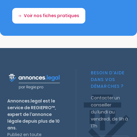
Voir nos fiches pratiques
BESOIN D'AIDE
DANS VOS
DÉMARCHES ?
Contacter un
Annonces.legal est le
conseiller
service de REGIEPRO™,
du lundi au
expert de l'annonce
vendredi, de 9h à
légale depuis plus de 10
17h
ans.
Publiez en toute