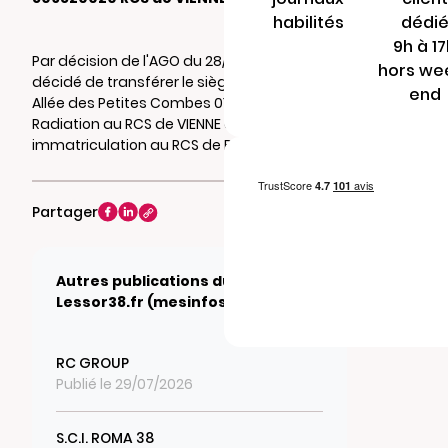
habilités
dédi
9h à 1
Par décision de l'AGO du 28/02/2026, il a été
hors we
décidé de transférer le siège social au 202
end
Allée des Petites Combes 01700 BEYNOST.
Radiation au RCS de VIENNE et ré-
immatriculation au RCS de BOURG-EN-BRESSE
Partager
Autres publications du journal
Lessor38.fr (mesinfos.fr)
RC GROUP
Publié le 29/07/2026
S.C.I. ROMA 38