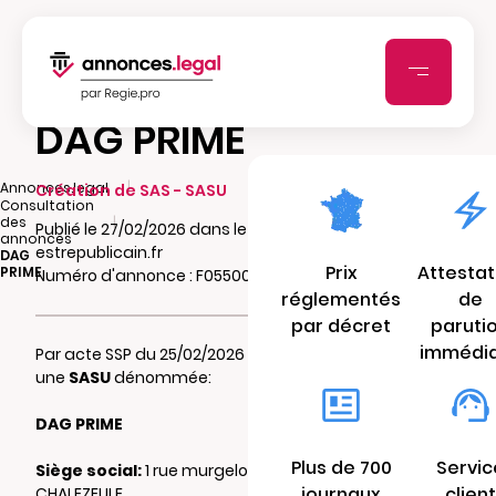
DAG PRIME
|
Annonces.legal
Création de SAS - SASU
Consultation
|
des
Publié le 27/02/2026 dans le journal
annonces
estrepublicain.fr
DAG
Prix
Attestat
PRIME
Numéro d'annonce : F05500004ndum
réglementés
de
par décret
paruti
immédi
Par acte SSP du 25/02/2026 il a été constitué
une
SASU
dénommée:
DAG PRIME
Plus de 700
Servic
Siège social:
1 rue murgelot 25220
journaux
client
CHALEZEULE