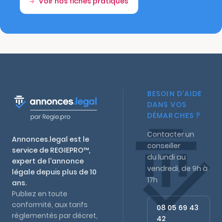
Voir nos fiches pratiques
BESOIN D'AIDE
DANS VOS
DÉMARCHES ?
Contacter un
Annonces.legal est le
conseiller
service de REGIEPRO™,
du lundi au
expert de l'annonce
vendredi, de 9h à
légale depuis plus de 10
17h
ans.
Publiez en toute
conformité, aux tarifs
08 05 69 43
réglementés par décret,
42