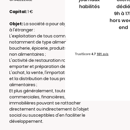
habilités
dédi
Capital:
1 €
9h à 1
hors we
Objet:
La société a pour objet, en France et
end
à l'étranger :
L'exploitation de tous commerces de détail,
notamment de type alimentation générale,
boucherie, épicerie, produits alimentaires et
non alimentaires ;
L'activité de restauration rapide, vente à
emporter et préparation de plats ;
L'achat, la vente, l'importation, l'exportation
et la distribution de tous produits
alimentaires ;
Et plus généralement, toutes opérations
commerciales, financières, mobilières ou
immobilières pouvant se rattacher
directement ou indirectement à l'objet
social ou susceptibles d'en faciliter le
développement.