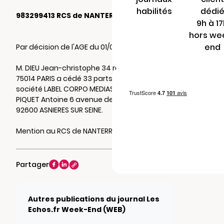
habilités
dédi
983299413 RCS de NANTERRE
9h à 1
hors we
end
Par décision de l'AGE du 01/02/2026
M. DIEU Jean-christophe 34 rue deparcieu
75014 PARIS a cédé 33 parts sociales de la
société LABEL CORPO MEDIAS à M. LHONORÉ-
PIQUET Antoine 6 avenue de la lauzière
92600 ASNIERES SUR SEINE.
Mention au RCS de NANTERRE
Partager
Autres publications du journal Les
Echos.fr Week-End (WEB)