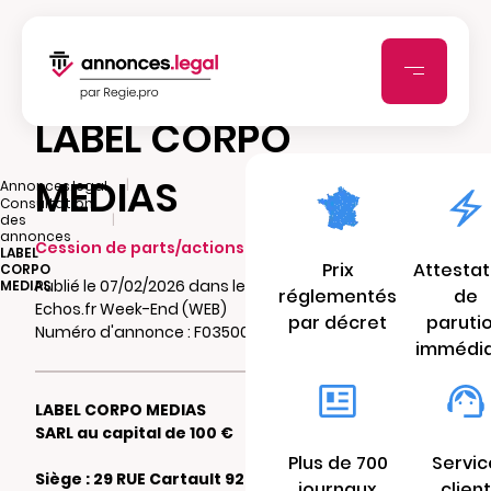
LABEL CORPO
MEDIAS
|
Annonces.legal
Consultation
|
des
annonces
Cession de parts/actions sociales
LABEL
Prix
Attestat
CORPO
Publié le 07/02/2026 dans le journal Les
MEDIAS
réglementés
de
Echos.fr Week-End (WEB)
par décret
paruti
Numéro d'annonce : F035006658toz
immédi
LABEL CORPO MEDIAS
SARL au capital de 100 €
Plus de 700
Servic
Siège : 29 RUE Cartault 92800 PUTEAUX
journaux
client