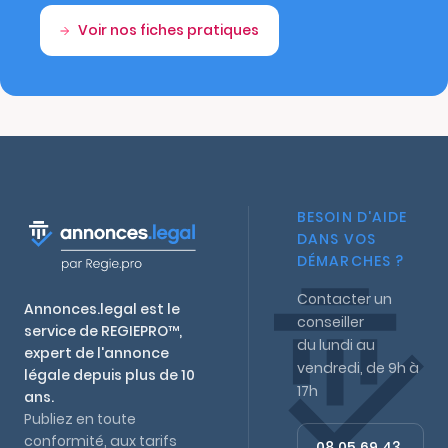
Voir nos fiches pratiques
BESOIN D'AIDE
DANS VOS
DÉMARCHES ?
Contacter un
Annonces.legal est le
conseiller
service de REGIEPRO™,
du lundi au
expert de l'annonce
vendredi, de 9h à
légale depuis plus de 10
17h
ans.
Publiez en toute
conformité, aux tarifs
08 05 69 43