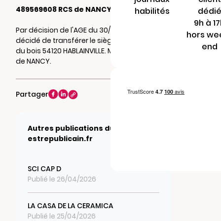
489569608 RCS de NANCY
habilités
dédi
9h à 1
Par décision de l'AGE du 30/01/2026, il a été
hors we
décidé de transférer le siège social au 12 rue
end
du bois 54120 HABLAINVILLE. Mention au RCS
de NANCY.
Partager
Autres publications du journal
estrepublicain.fr
SCI CAP D
Publié le 26/04/2026
LA CASA DE LA CERAMICA
Publié le 25/04/2026