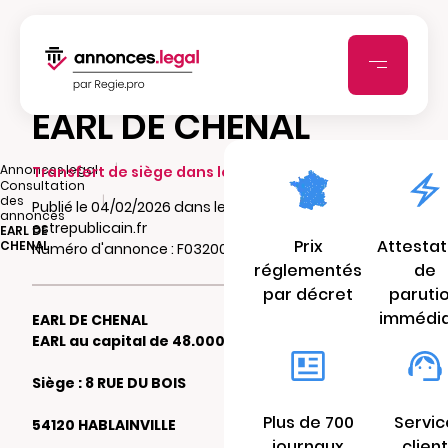
EARL DE CHENAL
|
Annonces.legal
Transfert de siège dans le même ressort
Consultation
|
des
Publié le 04/02/2026 dans le journal
annonces
estrepublicain.fr
EARL DE
Prix
Attestat
CHENAL
Numéro d'annonce : F03200200cp5z
réglementés
de
par décret
paruti
immédi
EARL DE CHENAL
EARL au capital de 48.000 €
Siège : 8 RUE DU BOIS
Plus de 700
Servic
54120 HABLAINVILLE
journaux
client