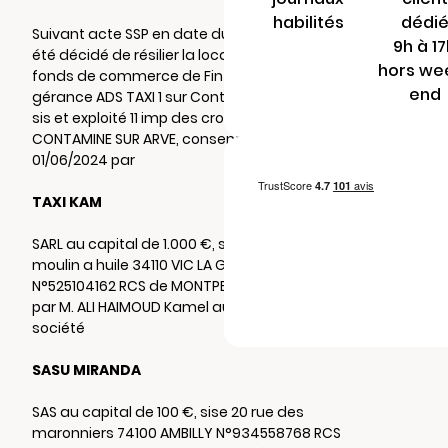
habilités
dédi
Suivant acte SSP en date du 10/01/2026, il a
9h à 1
été décidé de résilier la location-gérance du
hors we
fonds de commerce de Fin de location
end
gérance ADS TAXI 1 sur Contamine sur Arve,
sis et exploité 11 imp des croses 74130
CONTAMINE SUR ARVE, consentie depuis le
01/06/2024 par
TAXI KAM
SARL au capital de 1.000 €, sise 18 rue du
moulin a huile 34110 VIC LA GARDIOLE
N°525104162 RCS de MONTPELLIER représentée
par M. ALI HAIMOUD Kamel au profit de la
société
SASU MIRANDA
SAS au capital de 100 €, sise 20 rue des
maronniers 74100 AMBILLY N°934558768 RCS