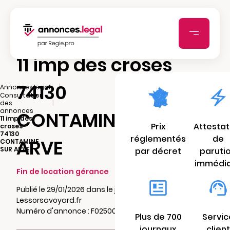
11 imp des croses
74130
|
Annonces.legal
Consultation
|
des
annonces
CONTAMINE SUR
11 imp des
Prix
Attestat
croses
74130
réglementés
de
ARVE
CONTAMINE
SUR ARVE
par décret
paruti
immédi
Fin de location gérance
Publié le 29/01/2026 dans le journal
Lessorsavoyard.fr
Numéro d'annonce : F02500662cn92
Plus de 700
Servic
journaux
client