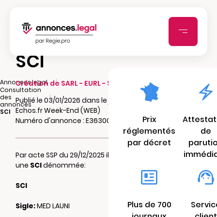
SCI
|
Annonces.legal
Création de SARL - EURL - SCI - SCA - SCCV
Consultation
|
des
Publié le 03/01/2026 dans le journal Les
annonces
Echos.fr Week-End (WEB)
SCI
Prix
Attestat
Numéro d'annonce : E363003348twl
réglementés
de
par décret
paruti
immédi
Par acte SSP du 29/12/2025 il a été constitué
une
SCI
dénommée:
SCI
Plus de 700
Servic
Sigle:
MED LAUNI
journaux
client