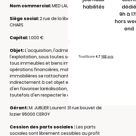
Nom commercial:
MED LAUNI
habilités
dédi
9h à 1
Siège social:
2 rue de la libération 95750
hors we
CHARS
end
Capital:
1.000 €
Objet:
L'acquisition, l'administration,
l'exploitation, sous toutes ses formes, de
tous immeubles et biens immobiliers Toutes
opérations financières, mobilières ou
immobilières se rattachant directement ou
indirectement à cet objet et susceptibles
d'en favoriser laréalisation, à condition
toutefois d'en respecter le caractère civil.
Gérant:
M. JUBLIER Laurent 31 rue bouvet de
lozier 95000 CERGY
Cession des parts sociales :
Les parts
sociales sont librement cessibles au profit