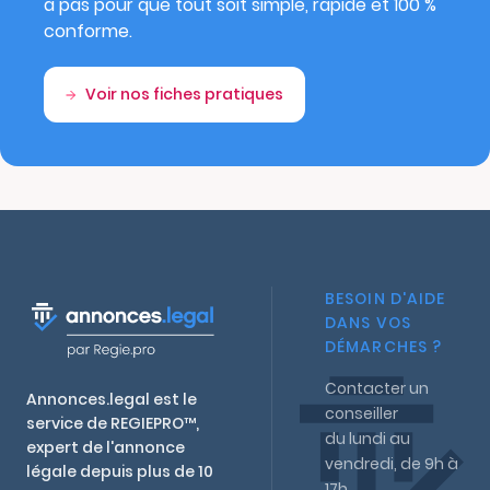
à pas pour que tout soit simple, rapide et 100 %
conforme.
Voir nos fiches pratiques
BESOIN D'AIDE
DANS VOS
DÉMARCHES ?
Contacter un
Annonces.legal est le
conseiller
service de REGIEPRO™,
du lundi au
expert de l'annonce
vendredi, de 9h à
légale depuis plus de 10
17h