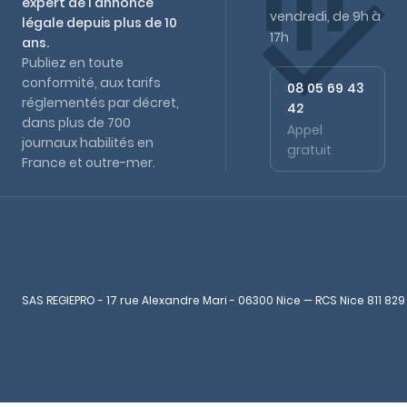
expert de l'annonce
vendredi, de 9h à
légale depuis plus de 10
17h
ans.
Publiez en toute
conformité, aux tarifs
08 05 69 43
réglementés par décret,
42
dans plus de 700
Appel
journaux habilités en
gratuit
France et outre-mer.
SAS REGIEPRO - 17 rue Alexandre Mari - 06300 Nice — RCS Nice 811 829