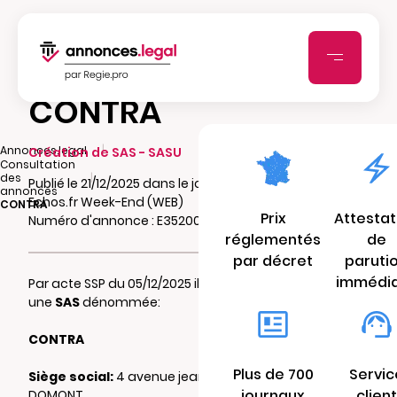
CONTRA
|
Annonces.legal
Création de SAS - SASU
Consultation
|
des
Publié le 21/12/2025 dans le journal Les
annonces
Echos.fr Week-End (WEB)
CONTRA
Prix
Attestat
Numéro d'annonce : E352003562lx7
réglementés
de
par décret
paruti
immédi
Par acte SSP du 05/12/2025 il a été constitué
une
SAS
dénommée:
CONTRA
Plus de 700
Servic
Siège social:
4 avenue jean jaures 95330
journaux
client
DOMONT