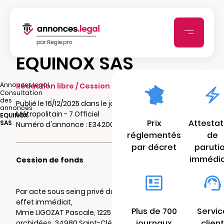
EQUINOX SAS
|
Annonces.legal
Rédaction libre / Cession de fonds
Consultation
|
des
Publié le 16/12/2025 dans le journal
annonces
Métropolitain - 7 Officiel
EQUINOX
Prix
Attestat
SAS
Numéro d'annonce : E342002203j1g
réglementés
de
par décret
paruti
immédi
Cession de fonds
Par acte sous seing privé du 01/12/2025 à
effet immédiat,
Plus de 700
Servic
Mme LIGOZAT Pascale, 1225 av des
journaux
client
orchidées, 34980 Saint-Clément-de-Rivière,