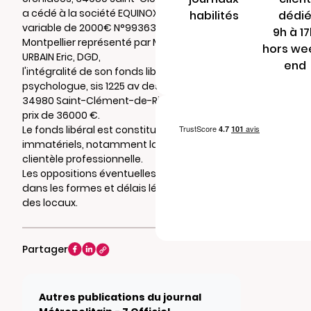
a cédé à la société EQUINOX, SAS au capital
habilités
dédi
variable de 2000€ N°993633411 RCS
9h à 1
Montpellier représenté par M. CELESTIN-
hors we
URBAIN Eric, DGD,
end
l'intégralité de son fonds libéral de
psychologue, sis 1225 av des orchidées
34980 Saint-Clément-de-Rivière, pour un
prix de 36000 €.
Le fonds libéral est constitué d'éléments
immatériels, notamment la patientèle et la
clientèle professionnelle.
Les oppositions éventuelles seront reçues
dans les formes et délais légaux à l'adresse
des locaux.
Partager
Autres publications du journal