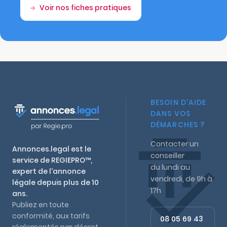
Voir nos fiches pratiques
BESOIN D'AIDE
DANS VOS
DÉMARCHES ?
Contacter un
Annonces.legal est le
conseiller
service de REGIEPRO™,
du lundi au
expert de l'annonce
vendredi, de 9h à
légale depuis plus de 10
17h
ans.
Publiez en toute
conformité, aux tarifs
08 05 69 43