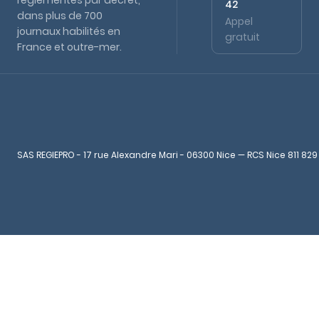
réglementés par décret,
42
dans plus de 700
Appel
journaux habilités en
gratuit
France et outre-mer.
SAS REGIEPRO - 17 rue Alexandre Mari - 06300 Nice — RCS Nice 811 829