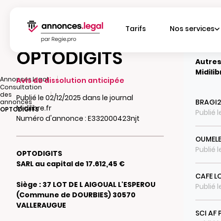
Tarifs
Nos services
OPTODIGITS
Autres
Midilib
|
Annonces.legal
Avis de dissolution anticipée
Consultation
|
des
Publié le 02/12/2025 dans le journal
BRAGI2
annonces
Midilibre.fr
OPTODIGITS
Publié 
Numéro d'annonce : E332000423njt
OUMEL
Publié 
OPTODIGITS
SARL au capital de 17.612,45 €
CAFE L
Siège : 37 LOT DE L AIGOUAL L'ESPEROU
Publié 
(Commune de DOURBIES) 30570
VALLERAUGUE
SCI AF 