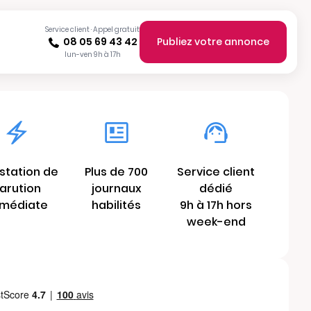
Service client · Appel gratuit
08 05 69 43 42
Publiez votre annonce
lun-ven 9h à 17h
station de
Plus de 700
Service client
arution
journaux
dédié
médiate
habilités
9h à 17h hors
week-end