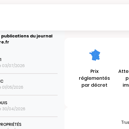
 publications du journal
re.fr
1
le 03/07/2026
Prix
Atte
réglementés
p
EC
par décret
im
le 01/05/2026
OUIS
le 30/04/2026
PROPRIÉTÉS