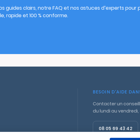
s guides clairs, notre FAQ et nos astuces d’experts pour pu
e, rapide et 100 % conforme.
BESOIN D'AIDE DA
Contacter un conseill
du lundi au vendredi,
08 05 69 43 42
Appel gratuit