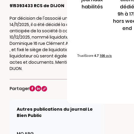
915393433 RCS de DIJON
habilités
dédi
9h à 1
Par décision de l'associé unique du
hors we
14/11/2025, il a été décidé la dissolution
end
anticipée de la société à compter du
10/12/2025, nommé liquidateur M. BEAU
Dominique 16 rue Clément Ader 21200 BEAUNE
, et fixé le siège de liquidation à l'adresse du
liquidateur où seront également notifiés
actes et documents. Mention au RCS de
DIJON.
Partager
Autres publications du journal Le
Bien Public
MO ARG