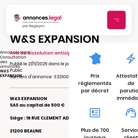
W&S EXPANSION
|
Annonces.legal
Avis de dissolution anticipée
Consultation
|
des
Publié le 21/11/2025 dans le journal Le Bien
annonces
Public
W&S
Prix
Attestat
EXPANSION
Numéro d'annonce : E32100657axsf
réglementés
de
par décret
paruti
immédi
W&S EXPANSION
SAS au capital de 500 €
Siège : 16 RUE CLEMENT ADER
Plus de 700
Servic
21200 BEAUNE
journaux
client