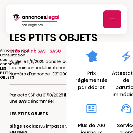
LES PTITS OBJETS
|
Annonces.legal
Création de SAS - SASU
Consultation
|
des
Publié le 11/11/2025 dans le journal
annonces
larenaissanceduloiretcher.fr
LES
Prix
Attestat
PTITS
Numéro d'annonce : E311000587cx3
OBJETS
réglementés
de
par décret
paruti
immédi
Par acte SSP du 01/10/2025 il a été constitué
une
SAS
dénommée:
LES PTITS OBJETS
Plus de 700
Servic
Siège social:
135 impasse victor hugo 41130
journaux
client
MEUSNES