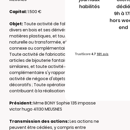
habilités
dédi
Capital:
1.500 €
9h à 1
hors we
Objet:
Toute activité de fabrication d'objets
end
divers en bois et ses dérivés, papier, carton,
matières plastiques, et toute autre matière
naturelle ou transformée, et toute activité
connexe ou complémentaire s'y rapportant ;
Toute activité de fabrication de jeux, jouets,
articles de bijouterie fantaisie ou articles
similaires, et toute activité connexe ou
complémentaire s'y rapportant ; Toute
activité de négoce d'objets ou équipements
décoratifs ; Toute opération quelconque
contribuant à la réalisation de l'objet social.
Président:
Mme BONY Sophie 135 impasse
victor hugo 41130 MEUSNES
Transmission des actions:
Les actions ne
peuvent être cédées, y compris entre